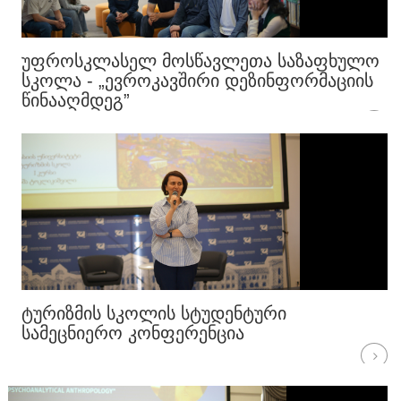
ᲣᲤᲠᲝᲡᲙᲚᲐᲡᲔᲚ ᲛᲝᲡᲬᲐᲕᲚᲔᲗᲐ ᲡᲐᲖᲐᲤᲮᲣᲚᲝ
ᲡᲙᲝᲚᲐ - „ᲔᲕᲠᲝᲙᲐᲕᲨᲘᲠᲘ ᲓᲔᲖᲘᲜᲤᲝᲠᲛᲐᲪᲘᲘᲡ
ᲬᲘᲜᲐᲐᲦᲛᲓᲔᲒ”
ᲢᲣᲠᲘᲖᲛᲘᲡ ᲡᲙᲝᲚᲘᲡ ᲡᲢᲣᲓᲔᲜᲢᲣᲠᲘ
ᲡᲐᲛᲔᲪᲜᲘᲔᲠᲝ ᲙᲝᲜᲤᲔᲠᲔᲜᲪᲘᲐ