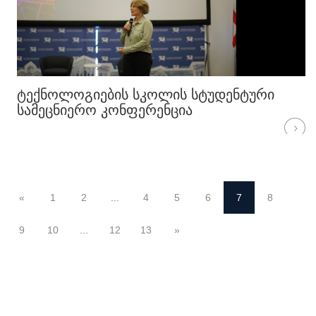
ᲢᲔᲥᲜᲝᲚᲝᲒᲘᲔᲑᲘᲡ ᲡᲙᲝᲚᲘᲡ ᲡᲢᲣᲓᲔᲜᲢᲣᲠᲘ
ᲡᲐᲛᲔᲪᲜᲘᲔᲠᲝ ᲙᲝᲜᲤᲔᲠᲔᲜᲪᲘᲐ
«
1
2
...
4
5
6
7
8
9
10
...
12
13
»