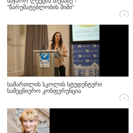
ᲡᲐᲯᲐᲠᲝ ᲚᲔᲥᲪᲘᲐ ᲗᲔᲛᲐᲖᲔ -
"ᲬᲐᲠᲣᲛᲐᲢᲔᲑᲚᲝᲑᲘᲡ ᲨᲘᲨᲘ"
ᲡᲐᲛᲐᲠᲗᲚᲘᲡ ᲡᲙᲝᲚᲘᲡ ᲡᲢᲣᲓᲔᲜᲢᲣᲠᲘ
ᲡᲐᲛᲔᲪᲜᲘᲔᲠᲝ ᲙᲝᲜᲤᲔᲠᲔᲜᲪᲘᲐ