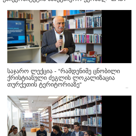
WEST STUDIES"-ᲨᲘ ᲒᲐᲛᲝᲥᲕᲔᲧᲜᲓᲐ
ᲡᲐᲯᲐᲠᲝ ᲚᲔᲥᲪᲘᲐ - “ᲠᲐᲛᲓᲔᲜᲘᲛᲔ ᲪᲜᲝᲑᲘᲚᲘ
ᲥᲠᲘᲡᲢᲘᲐᲜᲣᲚᲘ ᲫᲔᲒᲚᲘᲡ ᲚᲝᲙᲐᲚᲘᲖᲐᲪᲘᲐ
ᲗᲣᲠᲥᲔᲗᲘᲡ ᲢᲔᲠᲘᲢᲝᲠᲘᲐᲖᲔ“