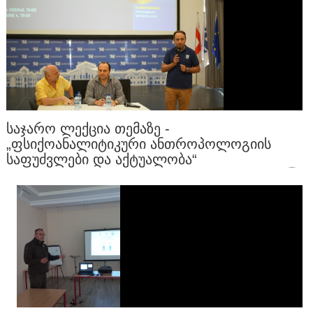
ᲡᲐᲯᲐᲠᲝ ᲚᲔᲥᲪᲘᲐ ᲗᲔᲛᲐᲖᲔ -
„ᲤᲡᲘᲥᲝᲐᲜᲐᲚᲘᲢᲘᲙᲣᲠᲘ ᲐᲜᲗᲠᲝᲞᲝᲚᲝᲒᲘᲘᲡ
ᲡᲐᲤᲣᲫᲕᲚᲔᲑᲘ ᲓᲐ ᲐᲥᲢᲣᲐᲚᲝᲑᲐ“