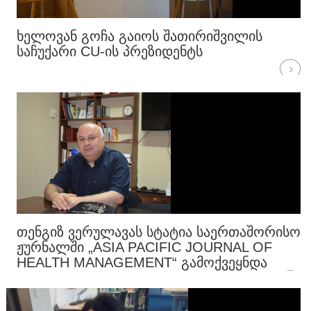
ᲮᲔᲚᲝᲕᲐᲜ ᲒᲝᲩᲐ ᲒᲐᲘᲝᲡ ᲨᲐᲗᲘᲠᲘᲨᲕᲘᲚᲘᲡ
ᲡᲐᲩᲣᲥᲐᲠᲘ CU-ᲘᲡ ᲞᲠᲔᲖᲘᲓᲔᲜᲢᲡ
ᲗᲔᲜᲒᲘᲖ ᲕᲔᲠᲣᲚᲐᲕᲐᲡ ᲡᲢᲐᲢᲘᲐ ᲡᲐᲔᲠᲗᲐᲨᲝᲠᲘᲡᲝ
ᲟᲣᲠᲜᲐᲚᲨᲘ „ASIA PACIFIC JOURNAL OF
HEALTH MANAGEMENT“ ᲒᲐᲛᲝᲥᲕᲔᲧᲜᲓᲐ