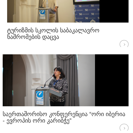
ᲢᲣᲠᲘᲖᲛᲘᲡ ᲡᲙᲝᲚᲘᲡ ᲡᲐᲑᲐᲙᲐᲚᲐᲕᲠᲝ
ᲜᲐᲨᲠᲝᲛᲔᲑᲘᲡ ᲓᲐᲪᲕᲐ
ᲡᲐᲔᲠᲗᲐᲨᲝᲠᲘᲡᲝ ᲙᲝᲜᲤᲔᲠᲔᲜᲪᲘᲐ “ᲝᲠᲘ ᲘᲑᲔᲠᲘᲐ
- ᲔᲕᲠᲝᲞᲘᲡ ᲝᲠᲘ ᲙᲐᲠᲘᲑᲭᲔ”