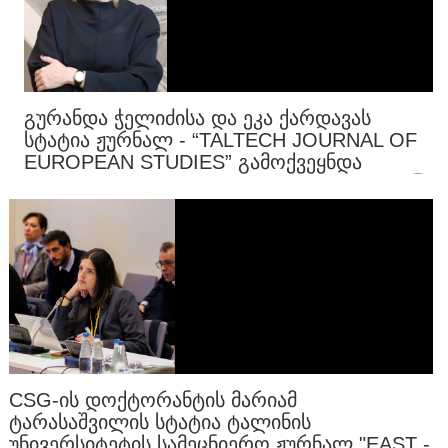
ᲒᲣᲠᲐᲜᲓᲐ ᲭᲔᲚᲘᲫᲘᲡᲐ ᲓᲐ ᲔᲙᲐ ᲥᲐᲠᲓᲐᲕᲐᲡ
ᲡᲢᲐᲢᲘᲐ ᲟᲣᲠᲜᲐᲚ - “TALTECH JOURNAL OF
EUROPEAN STUDIES” ᲒᲐᲛᲝᲥᲕᲔᲧᲜᲓᲐ
CSG-ᲘᲡ ᲓᲝᲥᲢᲝᲠᲐᲜᲢᲘᲡ ᲛᲐᲠᲘᲐᲛ
ᲢᲐᲠᲐᲡᲐᲨᲕᲘᲚᲘᲡ ᲡᲢᲐᲢᲘᲐ ᲢᲐᲚᲘᲜᲘᲡ
ᲣᲜᲘᲕᲔᲠᲡᲘᲢᲔᲢᲘᲡ ᲡᲐᲛᲔᲪᲜᲘᲔᲠᲝ ᲟᲣᲠᲜᲐᲚ "EAST -