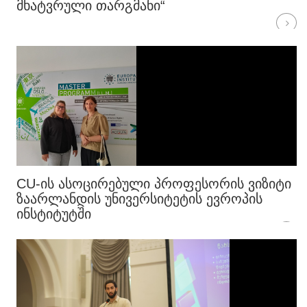
ᲛᲮᲐᲢᲕᲠᲣᲚᲘ ᲗᲐᲠᲒᲛᲐᲜᲘ“
CU-ᲘᲡ ᲐᲡᲝᲪᲘᲠᲔᲑᲣᲚᲘ ᲞᲠᲝᲤᲔᲡᲝᲠᲘᲡ ᲕᲘᲖᲘᲢᲘ
ᲖᲐᲐᲠᲚᲐᲜᲓᲘᲡ ᲣᲜᲘᲕᲔᲠᲡᲘᲢᲔᲢᲘᲡ ᲔᲕᲠᲝᲞᲘᲡ
ᲘᲜᲡᲢᲘᲢᲣᲢᲨᲘ