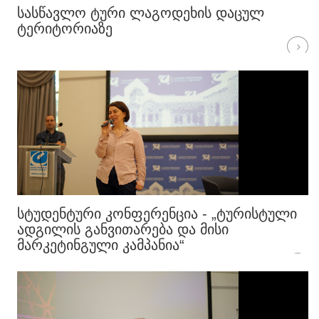
ᲡᲐᲡᲬᲐᲕᲚᲝ ᲢᲣᲠᲘ ᲚᲐᲒᲝᲓᲔᲮᲘᲡ ᲓᲐᲪᲣᲚ
ᲢᲔᲠᲘᲢᲝᲠᲘᲐᲖᲔ
ᲡᲢᲣᲓᲔᲜᲢᲣᲠᲘ ᲙᲝᲜᲤᲔᲠᲔᲜᲪᲘᲐ - „ᲢᲣᲠᲘᲡᲢᲣᲚᲘ
ᲐᲓᲒᲘᲚᲘᲡ ᲒᲐᲜᲕᲘᲗᲐᲠᲔᲑᲐ ᲓᲐ ᲛᲘᲡᲘ
ᲛᲐᲠᲙᲔᲢᲘᲜᲒᲣᲚᲘ ᲙᲐᲛᲞᲐᲜᲘᲐ“