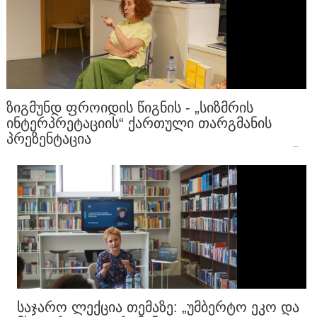
ᲖᲘᲒᲛᲣᲜᲓ ᲤᲠᲝᲘᲓᲘᲡ ᲬᲘᲒᲜᲘᲡ - „ᲡᲘᲖᲛᲠᲘᲡ
ᲘᲜᲢᲔᲠᲞᲠᲔᲢᲐᲪᲘᲘᲡ“ ᲥᲐᲠᲗᲣᲚᲘ ᲗᲐᲠᲒᲛᲐᲜᲘᲡ
ᲞᲠᲔᲖᲔᲜᲢᲐᲪᲘᲐ
ᲡᲐᲯᲐᲠᲝ ᲚᲔᲥᲪᲘᲐ ᲗᲔᲛᲐᲖᲔ: „ᲣᲛᲑᲔᲠᲢᲝ ᲔᲙᲝ ᲓᲐ