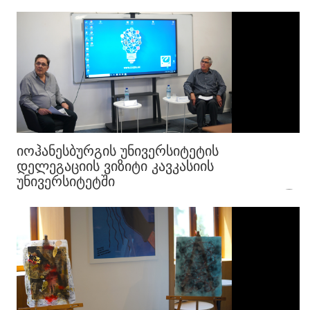
ᲘᲝᲰᲐᲜᲔᲡᲑᲣᲠᲒᲘᲡ ᲣᲜᲘᲕᲔᲠᲡᲘᲢᲔᲢᲘᲡ
ᲓᲔᲚᲔᲒᲐᲪᲘᲘᲡ ᲕᲘᲖᲘᲢᲘ ᲙᲐᲕᲙᲐᲡᲘᲘᲡ
ᲣᲜᲘᲕᲔᲠᲡᲘᲢᲔᲢᲨᲘ