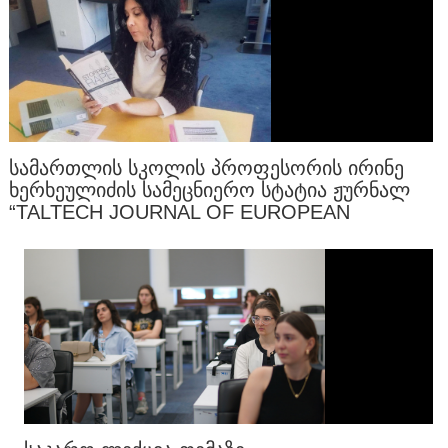
ᲡᲐᲛᲐᲠᲗᲚᲘᲡ ᲡᲙᲝᲚᲘᲡ ᲞᲠᲝᲤᲔᲡᲝᲠᲘᲡ ᲘᲠᲘᲜᲔ
ᲮᲔᲠᲮᲔᲣᲚᲘᲫᲘᲡ ᲡᲐᲛᲔᲪᲜᲘᲔᲠᲝ ᲡᲢᲐᲢᲘᲐ ᲟᲣᲠᲜᲐᲚ
“TALTECH JOURNAL OF EUROPEAN
STUDIES”-ᲨᲘ ᲒᲐᲛᲝᲥᲕᲔᲧᲜᲓᲐ