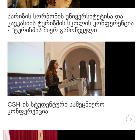
ᲞᲐᲠᲘᲖᲘᲡ ᲡᲝᲠᲑᲝᲜᲘᲡ ᲣᲜᲘᲕᲔᲠᲡᲘᲢᲔᲢᲘᲡᲐ ᲓᲐ
ᲙᲐᲕᲙᲐᲡᲘᲘᲡ ᲢᲣᲠᲘᲖᲛᲘᲡ ᲡᲙᲝᲚᲘᲡ ᲙᲝᲜᲤᲔᲠᲔᲜᲪᲘᲐ
- "ᲢᲣᲠᲘᲖᲛᲘᲡ ᲛᲘᲔᲠ ᲒᲐᲛᲝᲬᲕᲔᲣᲚᲘ
ᲒᲐᲜᲐᲮᲚᲔᲑᲔᲑᲘ, ᲣᲠᲑᲐᲜᲘᲖᲐᲪᲘᲐ ᲓᲐ ᲠᲔᲤᲝᲠᲛᲔᲑᲘ
- ᲡᲐᲥᲐᲠᲗᲕᲔᲚᲝᲡ ᲨᲔᲛᲗᲮᲕᲔᲕᲐ"
CSH-ᲘᲡ ᲡᲢᲣᲓᲔᲜᲢᲣᲠᲘ ᲡᲐᲛᲔᲪᲜᲘᲔᲠᲝ
ᲙᲝᲜᲤᲔᲠᲔᲜᲪᲘᲐ