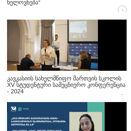
ᲮᲔᲚᲝᲕᲜᲔᲑᲐ“
ᲙᲐᲕᲙᲐᲡᲘᲘᲡ ᲡᲐᲮᲔᲚᲛᲬᲘᲤᲝ ᲛᲐᲠᲗᲕᲘᲡ ᲡᲙᲝᲚᲘᲡ
XV ᲡᲢᲣᲓᲔᲜᲢᲣᲠᲘ ᲡᲐᲛᲔᲪᲜᲘᲔᲠᲝ ᲙᲝᲜᲤᲔᲠᲔᲜᲪᲘᲐ
- 2024