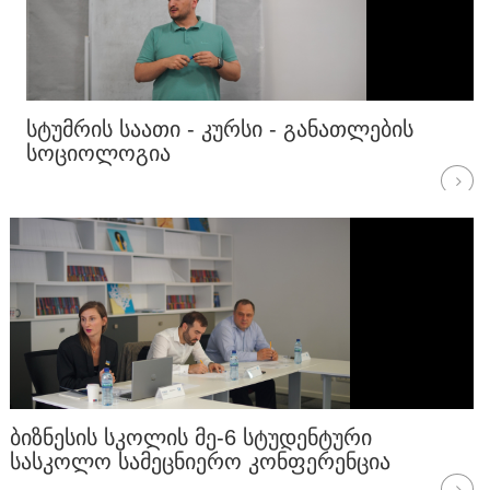
ᲡᲢᲣᲛᲠᲘᲡ ᲡᲐᲐᲗᲘ - ᲙᲣᲠᲡᲘ - ᲒᲐᲜᲐᲗᲚᲔᲑᲘᲡ
ᲡᲝᲪᲘᲝᲚᲝᲒᲘᲐ
ᲑᲘᲖᲜᲔᲡᲘᲡ ᲡᲙᲝᲚᲘᲡ ᲛᲔ-6 ᲡᲢᲣᲓᲔᲜᲢᲣᲠᲘ
ᲡᲐᲡᲙᲝᲚᲝ ᲡᲐᲛᲔᲪᲜᲘᲔᲠᲝ ᲙᲝᲜᲤᲔᲠᲔᲜᲪᲘᲐ