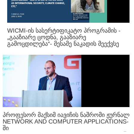
WICMI-ᲘᲡ ᲡᲐᲡᲔᲠᲢᲘᲤᲘᲙᲐᲢᲝ ᲞᲠᲝᲒᲠᲐᲛᲘᲡ -
„ᲒᲐᲐᲖᲘᲐᲠᲔ ᲪᲝᲓᲜᲐ, ᲒᲐᲐᲖᲘᲐᲠᲔ
ᲒᲐᲛᲝᲪᲓᲘᲚᲔᲑᲐ“- ᲛᲔᲡᲐᲛᲔ ᲜᲐᲙᲐᲓᲘᲡ ᲛᲔᲔᲥᲕᲡᲔ
ᲚᲔᲥᲪᲘᲐᲖᲔ ᲠᲔᲒᲘᲡᲢᲠᲐᲪᲘᲐ ᲓᲐᲘᲬᲧᲝ
ᲞᲠᲝᲤᲔᲡᲝᲠ ᲛᲐᲥᲡᲘᲛ ᲘᲐᲕᲘᲩᲘᲡ ᲜᲐᲨᲠᲝᲛᲘ ᲟᲣᲠᲜᲐᲚ
NETWORK AND COMPUTER APPLICATIONS-
ᲨᲘ