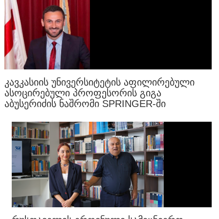
ᲙᲐᲕᲙᲐᲡᲘᲘᲡ ᲣᲜᲘᲕᲔᲠᲡᲘᲢᲔᲢᲘᲡ ᲐᲤᲘᲚᲘᲠᲔᲑᲣᲚᲘ
ᲐᲡᲝᲪᲘᲠᲔᲑᲣᲚᲘ ᲞᲠᲝᲤᲔᲡᲝᲠᲘᲡ ᲒᲘᲒᲐ
ᲐᲑᲣᲡᲔᲠᲘᲫᲘᲡ ᲜᲐᲨᲠᲝᲛᲘ SPRINGER-ᲨᲘ
ᲒᲐᲛᲝᲥᲕᲔᲧᲜᲓᲐ