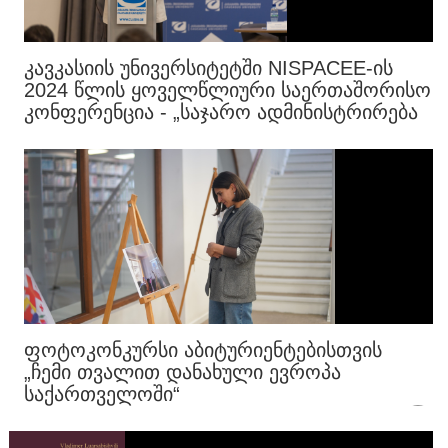
ᲙᲐᲕᲙᲐᲡᲘᲘᲡ ᲣᲜᲘᲕᲔᲠᲡᲘᲢᲔᲢᲨᲘ NISPACEE-ᲘᲡ
2024 ᲬᲚᲘᲡ ᲧᲝᲕᲔᲚᲬᲚᲘᲣᲠᲘ ᲡᲐᲔᲠᲗᲐᲨᲝᲠᲘᲡᲝ
ᲙᲝᲜᲤᲔᲠᲔᲜᲪᲘᲐ - „ᲡᲐᲯᲐᲠᲝ ᲐᲓᲛᲘᲜᲘᲡᲢᲠᲘᲠᲔᲑᲐ
ᲞᲝᲡᲢ-ᲙᲝᲜᲤᲚᲘᲥᲢᲣᲠ ᲠᲔᲙᲝᲜᲡᲢᲠᲣᲥᲪᲘᲐᲨᲘ“
ᲓᲐᲘᲬᲧᲝ
ᲤᲝᲢᲝᲙᲝᲜᲙᲣᲠᲡᲘ ᲐᲑᲘᲢᲣᲠᲘᲔᲜᲢᲔᲑᲘᲡᲗᲕᲘᲡ
„ᲩᲔᲛᲘ ᲗᲕᲐᲚᲘᲗ ᲓᲐᲜᲐᲮᲣᲚᲘ ᲔᲕᲠᲝᲞᲐ
ᲡᲐᲥᲐᲠᲗᲕᲔᲚᲝᲨᲘ“