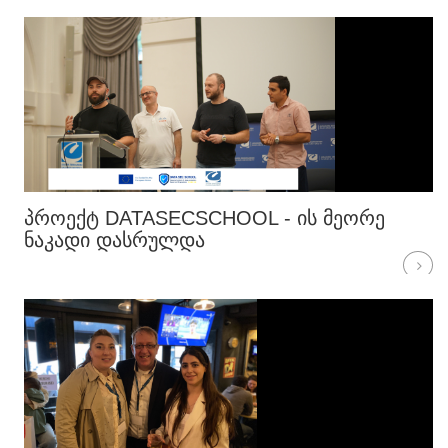
ᲞᲠᲝᲔᲥᲢ DATASECSCHOOL - ᲘᲡ ᲛᲔᲝᲠᲔ
ᲜᲐᲙᲐᲓᲘ ᲓᲐᲡᲠᲣᲚᲓᲐ