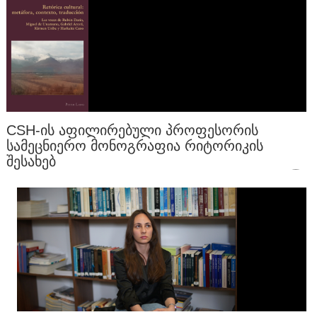
CSH-ᲘᲡ ᲐᲤᲘᲚᲘᲠᲔᲑᲣᲚᲘ ᲞᲠᲝᲤᲔᲡᲝᲠᲘᲡ
ᲡᲐᲛᲔᲪᲜᲘᲔᲠᲝ ᲛᲝᲜᲝᲒᲠᲐᲤᲘᲐ ᲠᲘᲢᲝᲠᲘᲙᲘᲡ
ᲨᲔᲡᲐᲮᲔᲑ