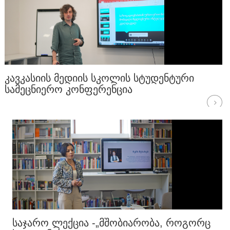
ᲙᲐᲕᲙᲐᲡᲘᲘᲡ ᲛᲔᲓᲘᲘᲡ ᲡᲙᲝᲚᲘᲡ ᲡᲢᲣᲓᲔᲜᲢᲣᲠᲘ
ᲡᲐᲛᲔᲪᲜᲘᲔᲠᲝ ᲙᲝᲜᲤᲔᲠᲔᲜᲪᲘᲐ
ᲡᲐᲯᲐᲠᲝ ᲚᲔᲥᲪᲘᲐ -„ᲛᲨᲝᲑᲘᲐᲠᲝᲑᲐ, ᲠᲝᲒᲝᲠᲪ