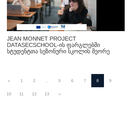
JEAN MONNET PROJECT
DATASECSCHOOL-ᲘᲡ ᲤᲐᲠᲒᲚᲔᲑᲨᲘ
ᲡᲢᲣᲓᲔᲜᲢᲗᲐ ᲡᲔᲖᲝᲜᲣᲠᲘ ᲡᲙᲝᲚᲘᲡ ᲛᲔᲝᲠᲔ
ᲡᲔᲡᲘᲐ ᲩᲐᲢᲐᲠᲓᲐ
«
1
2
...
5
6
7
8
9
10
11
12
13
»