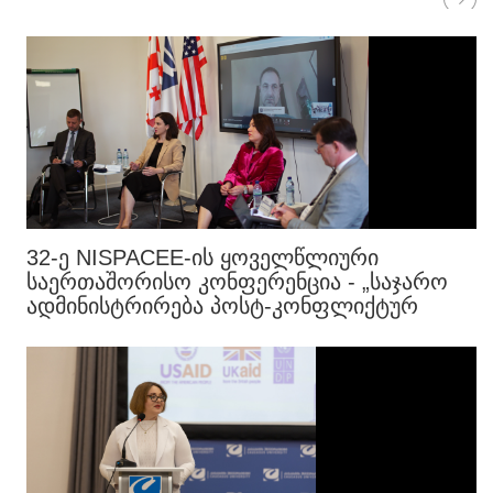
32-Ე NISPACEE-ᲘᲡ ᲧᲝᲕᲔᲚᲬᲚᲘᲣᲠᲘ
ᲡᲐᲔᲠᲗᲐᲨᲝᲠᲘᲡᲝ ᲙᲝᲜᲤᲔᲠᲔᲜᲪᲘᲐ - „ᲡᲐᲯᲐᲠᲝ
ᲐᲓᲛᲘᲜᲘᲡᲢᲠᲘᲠᲔᲑᲐ ᲞᲝᲡᲢ-ᲙᲝᲜᲤᲚᲘᲥᲢᲣᲠ
ᲠᲔᲙᲝᲜᲡᲢᲠᲣᲥᲪᲘᲐᲨᲘ“ ᲓᲐᲡᲠᲣᲚᲓᲐ