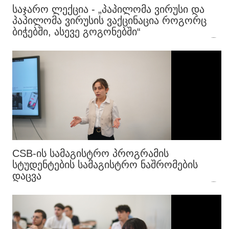
ᲡᲐᲯᲐᲠᲝ ᲚᲔᲥᲪᲘᲐ - „ᲞᲐᲞᲘᲚᲝᲛᲐ ᲕᲘᲠᲣᲡᲘ ᲓᲐ
ᲞᲐᲞᲘᲚᲝᲛᲐ ᲕᲘᲠᲣᲡᲘᲡ ᲕᲐᲥᲪᲘᲜᲐᲪᲘᲐ ᲠᲝᲒᲝᲠᲪ
ᲑᲘᲭᲔᲑᲨᲘ, ᲐᲡᲔᲕᲔ ᲒᲝᲒᲝᲜᲔᲑᲨᲘ“
CSB-ᲘᲡ ᲡᲐᲛᲐᲒᲘᲡᲢᲠᲝ ᲞᲠᲝᲒᲠᲐᲛᲘᲡ
ᲡᲢᲣᲓᲔᲜᲢᲔᲑᲘᲡ ᲡᲐᲛᲐᲒᲘᲡᲢᲠᲝ ᲜᲐᲨᲠᲝᲛᲔᲑᲘᲡ
ᲓᲐᲪᲕᲐ