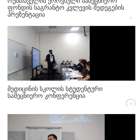
ᲠᲣᲡᲗᲐᲕᲔᲚᲘᲡ ᲔᲠᲝᲕᲜᲣᲚᲘ ᲡᲐᲛᲔᲪᲜᲘᲔᲠᲝ
ᲤᲝᲜᲓᲘᲡ ᲡᲐᲒᲠᲐᲜᲢᲝ ᲙᲕᲚᲔᲕᲘᲡ ᲨᲔᲓᲔᲒᲔᲑᲘᲡ
ᲞᲠᲔᲖᲔᲜᲢᲐᲪᲘᲐ
ᲛᲔᲓᲘᲪᲘᲜᲘᲡ ᲡᲙᲝᲚᲘᲡ ᲡᲢᲣᲓᲔᲜᲢᲣᲠᲘ
ᲡᲐᲛᲔᲪᲜᲘᲔᲠᲝ ᲙᲝᲜᲤᲔᲠᲔᲜᲪᲘᲐ