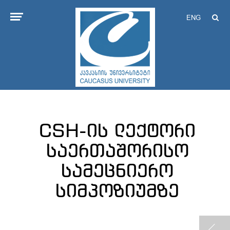
ENG
CSH-ის ლექტორი
საერთაშორისო
სამეცნიერო
სიმპოზიუმზე