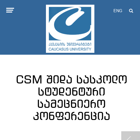
ENG
CSM შიდა სასკოლო
სტუდენტური
სამეცნიერო
კონფერენცია