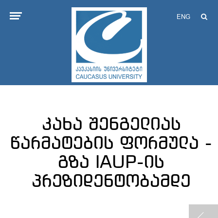
ENG
კახა შენგელიას
წარმატების ფორმულა -
გზა IAUP-ის
პრეზიდენტობამდე