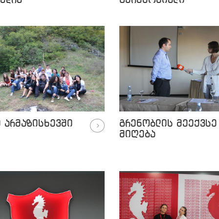
ედრა
ცერემონიალი
 არმაზისხევში
გრენობლის მეექვსე
მიღება