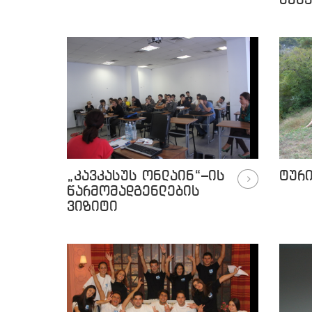
შეხვ
„კავკასუს ონლაინ“–ის
ტური
წარმომადგენლების
ვიზიტი