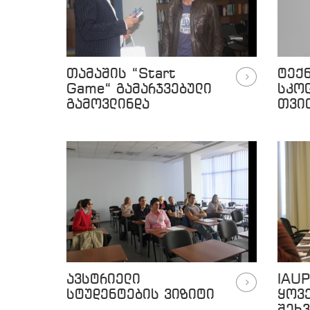
თამაშის “Start
ტექ
Game“ გამარჯვებული
სკო
გამოვლინდა
თვი
არჩე
ავსტრიელი
IAUP
სტუდენტების ვიზიტი
ყოვ