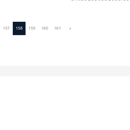
157
158
159
160
161
»