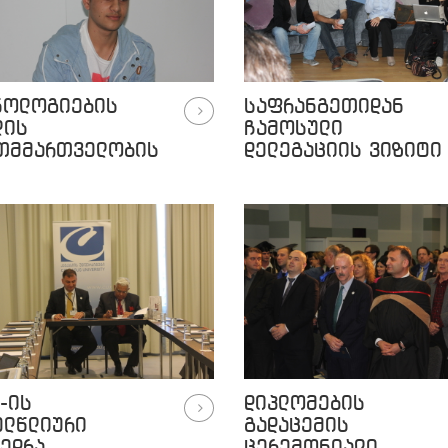
ნოლოგიების
საფრანგეთიდან
ლის
ჩამოსული
თმმართველობის
დელეგაციის ვიზიტი
ვნები
-ის
დიპლომების
ელწლიური
გადაცემის