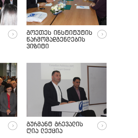
გოეთეს ინსტიტუტის
წარმომადგენლების
ვიზიტი
გურმანტ გრევალის
ღია ლექცია