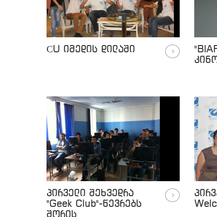
СU იმედის დილაში
"BIA
კინ
პირველი შეხვედრა
პირვ
"Geek Club"-წევრებს
Welc
შორის