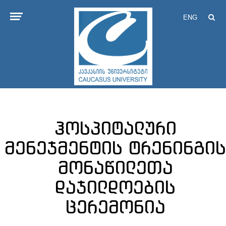
ENG
ჰოსპიტალური
მენეჯმენტის ტრენინგის
მონაწილეთა
დაჯილდოების
ცერემონია