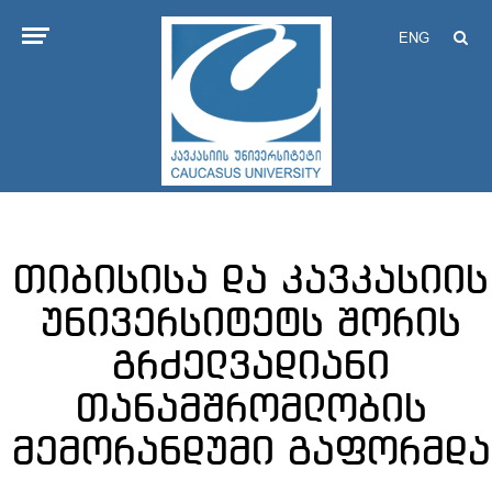
ENG
თიბისისა და კავკასიის
უნივერსიტეტს შორის
გრძელვადიანი
თანამშრომლობის
მემორანდუმი გაფორმდა