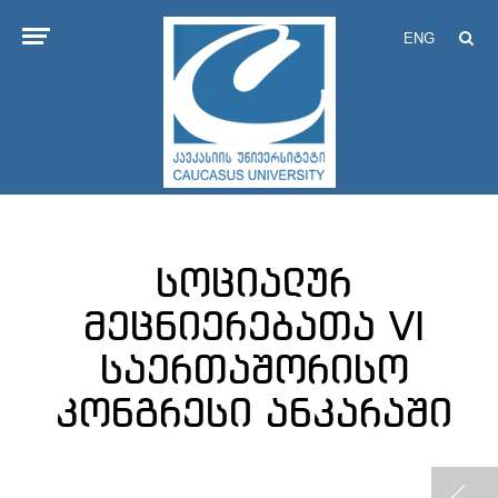
ENG
სოციალურ
მეცნიერებათა VI
საერთაშორისო
კონგრესი ანკარაში