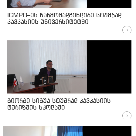
ICMPD–ის წარმომადგენლები სტუმრად
კავკასიის უნივერსიტეტში
გიორგი სიგუა სტუმრად კავკასიის
ტურიზმის სკოლაში