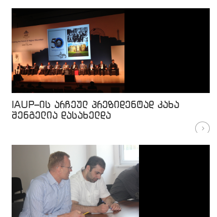
IAUP–ის არჩეულ პრეზიდენტად კახა
შენგელია დასახელდა