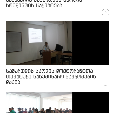
კავკასიის სამართლის სკოლის
სტუდენტის წარმატება
სამართლის სკოლის დოქტორანტთა
თემატური სასემინარო ნაშრომების
დაცვა