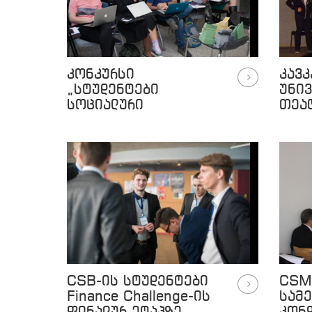
კონკურსი
კავკ
„სტუდენტები
უნი
სოციალური
თეა
მეწარმეობის
პრემ
მხარდასაჭერად 2016
წლის' დაჯილდოვების
ცერემონიალი
CSB-ის სტუდენტები
CSM
Finance Challenge-ის
სამ