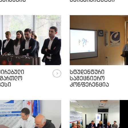
ფერენცია
უნივერსიტეტში
ტირებული
სტუდენტური
ამართლო
სამეცნიერო
ცესი
კონფერენცია
ბათუმში