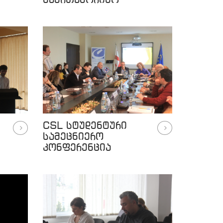
საერთაშორისო
ასოციაციის"
კონფერენცია
CSL სტუდენტური
სამეცნიერო
კონფერენცია