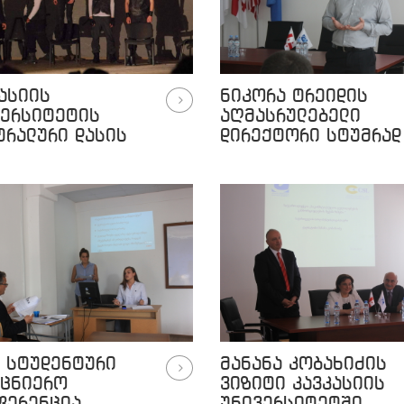
ასიის
ნიკორა ტრეიდის
ვერსიტეტის
აღმასრულებელი
ტრალური დასის
დირექტორი სტუმრად
იერა
კავკასიის
უნივერსიტეტში
 სტუდენტური
მანანა კობახიძის
ეცნიერო
ვიზიტი კავკასიის