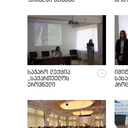
ფინალურ ეტაპზე
კონ
საჯარო ლექცია
იმი
„საქართველოს
სას
ეროვნული
პრო
ანტიკორუფციული
პოლიტიკა და საჯარო
სამსახურის რეფორმა"