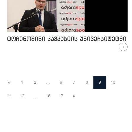
ტოჩინოშინი კავკასიის უნივერსიტეტში
«
1
2
...
6
7
8
9
10
11
12
...
16
17
»