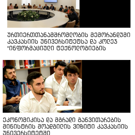
ურთიერთთანამშრომლობის მემორანდუმი
კავკასიის უნივერსიტეტსა და კოლეჯ
"ინფორმაციული ტექნოლოგიების
აკადემიას" შორის
ეკონომიკისა და მგრადი განვითარების
მინისტრის მოადგილის ვიზიტი კავკასიის
უნივერსიტეტში