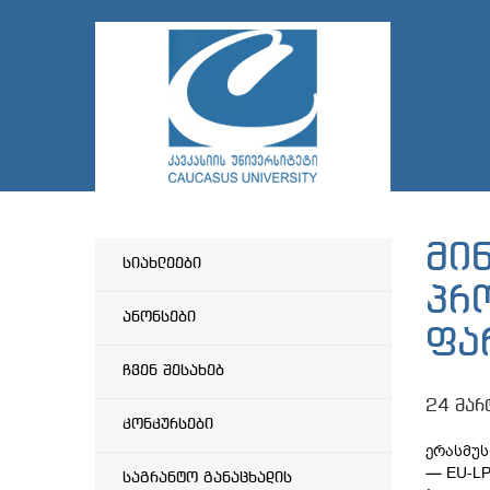
მი
სიახლეები
პრ
ანონსები
ფა
ჩვენ შესახებ
24 მარ
კონკურსები
ერასმუს
— EU-LP
საგრანტო განაცხადის