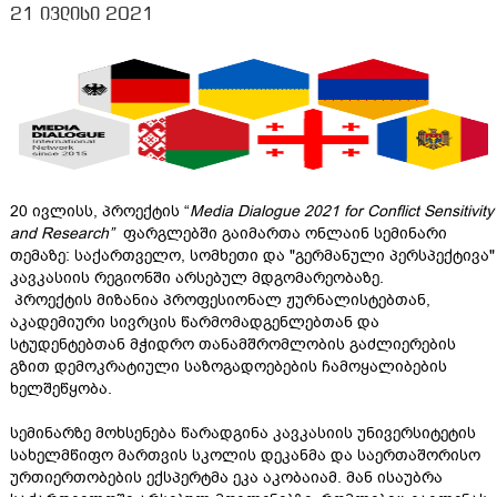
21 ივლისი 2021
20
ივლისს
,
პროექტის
“
Media Dialogue 2021 for Conflict Sensitivity
and Research”
ფარგლებში
გაიმართა
ონლაინ
სემინარი
თემაზე
:
საქართველო
,
სომხეთი
და
"
გერმანული
პერსპექტივა
"
კავკასიის
რეგიონში
არსებულ
მდგომარეობაზე
.
პროექტის
მიზანია
პროფესიონალ
ჟურნალისტებთან
,
აკადემიური
სივრცის
წარმომადგენლებთან
და
სტუდენტებთან
მჭიდრო
თანამშრომლობის
გაძლიერების
გზით
დემოკრატიული
საზოგადოებების
ჩამოყალიბების
ხელშეწყობა
.
სემინარზე
მოხსენება
წარადგინა
კავკასიის
უნივერსიტეტის
სახელმწიფო
მართვის
სკოლის
დეკანმა
და
საერთაშორისო
ურთიერთობების
ექსპერტმა
ეკა
აკობაიამ
.
მან
ისაუბრა