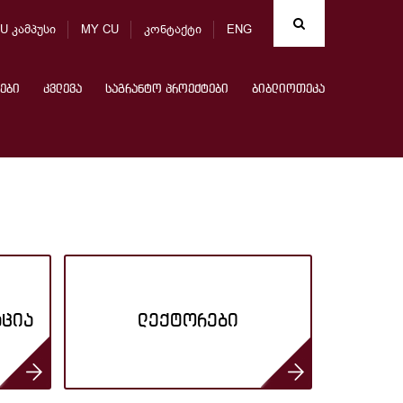
U კამპუსი
MY CU
კონტაქტი
ENG
ები
კვლევა
საგრანტო პროექტები
ბიბლიოთეკა
აცია
ლექტორები