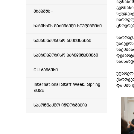
აღსანიშ
გერმანი
ერაზმუს+
სტუდენტ
ჩართულნ
ცხოვრებ
ხარისხის მაძიებელი სტუდენტები
საორიე
საერთაშორისო რეიტინგები
უნივერს
საქმიან
დეპარტა
საერთაშორისო აკრედიტაციები
სამსახუ
CU კამპუსი
უცხოელ 
ქართველ
International Staff Week, Spring
და მის 
2026
საკონტაქტო ინფორმაცია