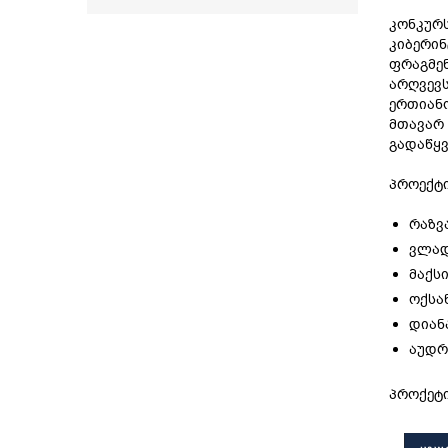
კონკურს
კიბერინ
ფრაგმენ
არღვევ
ერთიანო
მთავარ 
გადაწყვ
პროექტ
რაზვ
ვლად
მაქს
ოქსა
დიან
აუდრ
პროქეტი