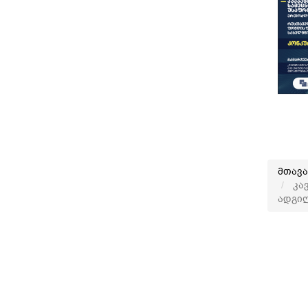
მთავ
კავ
ადგი