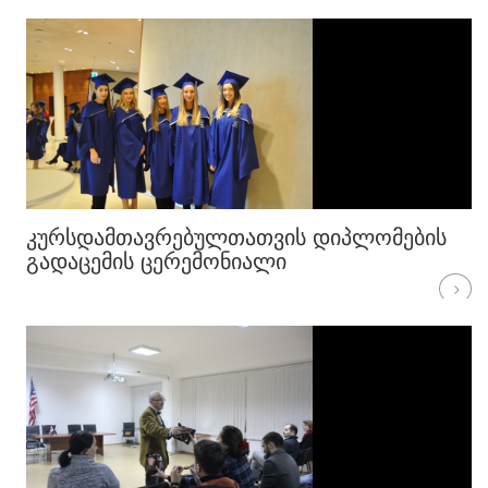
ᲙᲣᲠᲡᲓᲐᲛᲗᲐᲕᲠᲔᲑᲣᲚᲗᲐᲗᲕᲘᲡ ᲓᲘᲞᲚᲝᲛᲔᲑᲘᲡ
ᲒᲐᲓᲐᲪᲔᲛᲘᲡ ᲪᲔᲠᲔᲛᲝᲜᲘᲐᲚᲘ