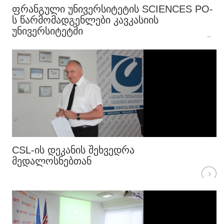
ᲤᲠᲐᲜᲒᲣᲚᲘ ᲣᲜᲘᲕᲔᲠᲡᲘᲢᲔᲢᲘᲡ SCIENCES PO-
Ს ᲬᲐᲠᲛᲝᲛᲐᲓᲒᲔᲜᲚᲔᲑᲘ ᲙᲐᲕᲙᲐᲡᲘᲘᲡ
ᲣᲜᲘᲕᲔᲠᲡᲘᲢᲔᲢᲨᲘ
CSL-ᲘᲡ ᲓᲔᲙᲐᲜᲘᲡ ᲨᲔᲮᲕᲔᲓᲠᲐ
ᲛᲔᲓᲐᲚᲝᲡᲜᲔᲑᲗᲐᲜ