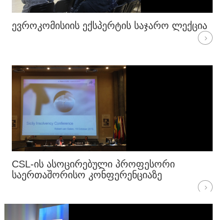
ᲔᲕᲠᲝᲙᲝᲛᲘᲡᲘᲘᲡ ᲔᲥᲡᲞᲔᲠᲢᲘᲡ ᲡᲐᲯᲐᲠᲝ ᲚᲔᲥᲪᲘᲐ
CSL-ᲘᲡ ᲐᲡᲝᲪᲘᲠᲔᲑᲣᲚᲘ ᲞᲠᲝᲤᲔᲡᲝᲠᲘ
ᲡᲐᲔᲠᲗᲐᲨᲝᲠᲘᲡᲝ ᲙᲝᲜᲤᲔᲠᲔᲜᲪᲘᲐᲖᲔ