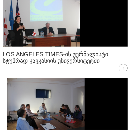
LOS ANGELES TIMES-ᲘᲡ ᲟᲣᲠᲜᲐᲚᲘᲡᲢᲘ
ᲡᲢᲣᲛᲠᲐᲓ ᲙᲐᲕᲙᲐᲡᲘᲘᲡ ᲣᲜᲘᲕᲔᲠᲡᲘᲢᲔᲢᲨᲘ