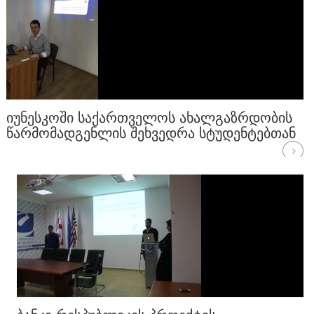
ᲘᲣᲜᲔᲡᲙᲝᲨᲘ ᲡᲐᲥᲐᲠᲗᲕᲔᲚᲝᲡ ᲐᲮᲐᲚᲒᲐᲖᲠᲓᲝᲑᲘᲡ
ᲬᲐᲠᲛᲝᲛᲐᲓᲒᲔᲜᲚᲘᲡ ᲨᲔᲮᲕᲔᲓᲠᲐ ᲡᲢᲣᲓᲔᲜᲢᲔᲑᲗᲐᲜ