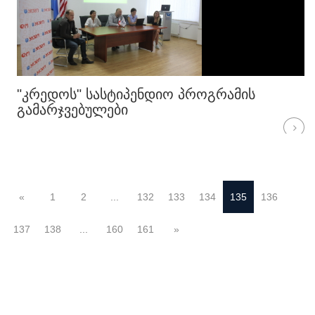
"ᲙᲠᲔᲓᲝᲡ" ᲡᲐᲡᲢᲘᲞᲔᲜᲓᲘᲝ ᲞᲠᲝᲒᲠᲐᲛᲘᲡ
ᲒᲐᲛᲐᲠᲯᲕᲔᲑᲣᲚᲔᲑᲘ
«
1
2
...
132
133
134
135
136
137
138
...
160
161
»