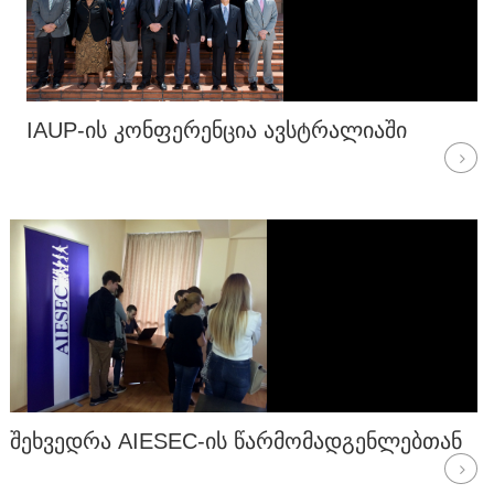
IAUP-ᲘᲡ ᲙᲝᲜᲤᲔᲠᲔᲜᲪᲘᲐ ᲐᲕᲡᲢᲠᲐᲚᲘᲐᲨᲘ
ᲨᲔᲮᲕᲔᲓᲠᲐ AIESEC-ᲘᲡ ᲬᲐᲠᲛᲝᲛᲐᲓᲒᲔᲜᲚᲔᲑᲗᲐᲜ