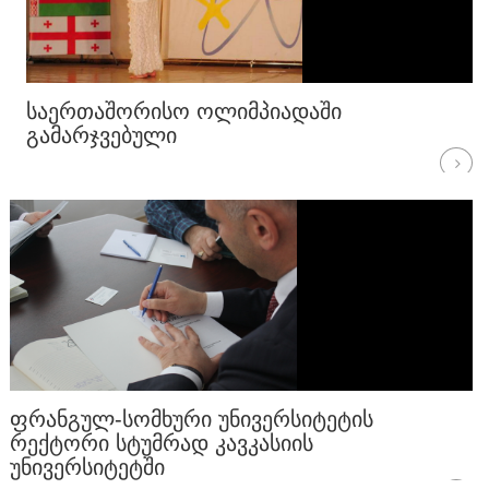
ᲡᲐᲔᲠᲗᲐᲨᲝᲠᲘᲡᲝ ᲝᲚᲘᲛᲞᲘᲐᲓᲐᲨᲘ
ᲒᲐᲛᲐᲠᲯᲕᲔᲑᲣᲚᲘ
ᲤᲠᲐᲜᲒᲣᲚ-ᲡᲝᲛᲮᲣᲠᲘ ᲣᲜᲘᲕᲔᲠᲡᲘᲢᲔᲢᲘᲡ
ᲠᲔᲥᲢᲝᲠᲘ ᲡᲢᲣᲛᲠᲐᲓ ᲙᲐᲕᲙᲐᲡᲘᲘᲡ
ᲣᲜᲘᲕᲔᲠᲡᲘᲢᲔᲢᲨᲘ