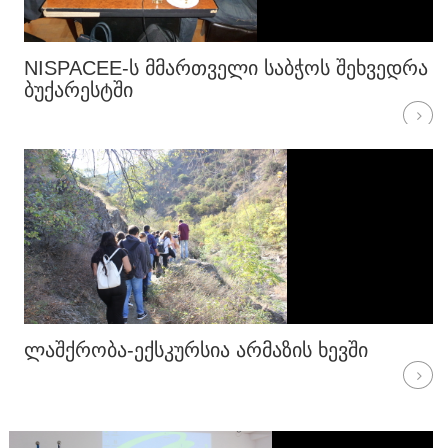
NISPACEE-Ს ᲛᲛᲐᲠᲗᲕᲔᲚᲘ ᲡᲐᲑᲭᲝᲡ ᲨᲔᲮᲕᲔᲓᲠᲐ
ᲑᲣᲥᲐᲠᲔᲡᲢᲨᲘ
ᲚᲐᲨᲥᲠᲝᲑᲐ-ᲔᲥᲡᲙᲣᲠᲡᲘᲐ ᲐᲠᲛᲐᲖᲘᲡ ᲮᲔᲕᲨᲘ