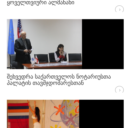
ᲧᲝᲕᲔᲚᲗᲕᲘᲣᲠᲘ ᲐᲚᲛᲐᲜᲐᲮᲘ
ᲨᲔᲮᲕᲔᲓᲠᲐ ᲡᲐᲥᲐᲠᲗᲕᲔᲚᲝᲡ ᲜᲝᲢᲐᲠᲘᲣᲡᲗᲐ
ᲞᲐᲚᲐᲢᲘᲡ ᲗᲐᲕᲛᲯᲓᲝᲛᲐᲠᲔᲡᲗᲐᲜ