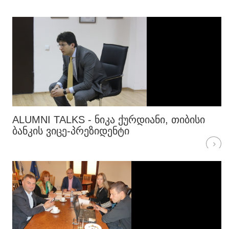
ALUMNI TALKS - ᲜᲘᲙᲐ ᲥᲣᲠᲓᲘᲐᲜᲘ, ᲗᲘᲑᲘᲡᲘ
ᲑᲐᲜᲙᲘᲡ ᲕᲘᲪᲔ-ᲞᲠᲔᲖᲘᲓᲔᲜᲢᲘ