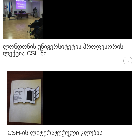
ᲚᲝᲜᲓᲝᲜᲘᲡ ᲣᲜᲘᲕᲔᲠᲡᲘᲢᲔᲢᲘᲡ ᲞᲠᲝᲤᲔᲡᲝᲠᲘᲡ
ᲚᲔᲥᲪᲘᲐ CSL-ᲨᲘ
CSH-ᲘᲡ ᲚᲘᲢᲔᲠᲐᲢᲣᲠᲣᲚᲘ ᲙᲚᲣᲑᲘᲡ