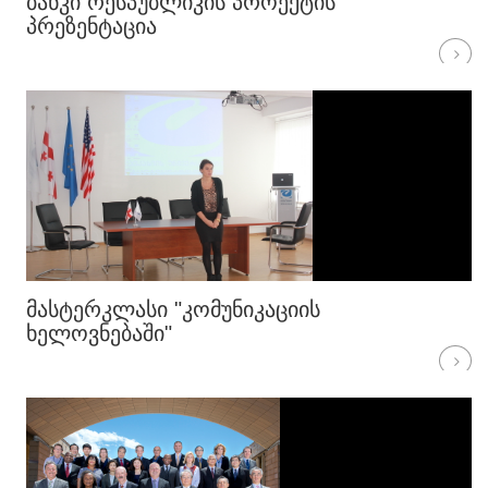
ᲑᲐᲜᲙᲘ ᲠᲔᲡᲞᲣᲑᲚᲘᲙᲘᲡ ᲞᲠᲝᲔᲥᲢᲘᲡ
ᲞᲠᲔᲖᲔᲜᲢᲐᲪᲘᲐ
ᲛᲐᲡᲢᲔᲠᲙᲚᲐᲡᲘ "ᲙᲝᲛᲣᲜᲘᲙᲐᲪᲘᲘᲡ
ᲮᲔᲚᲝᲕᲜᲔᲑᲐᲨᲘ"