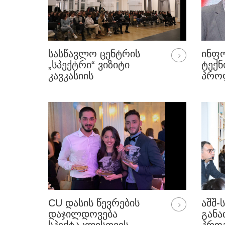
ᲡᲐᲡᲬᲐᲕᲚᲝ ᲪᲔᲜᲢᲠᲘᲡ
ᲘᲜᲤ
„ᲡᲞᲔᲥᲢᲠᲘ“ ᲕᲘᲖᲘᲢᲘ
ᲢᲔᲥ
ᲙᲐᲕᲙᲐᲡᲘᲘᲡ
ᲞᲠᲝ
ᲣᲜᲘᲕᲔᲠᲡᲘᲢᲔᲢᲨᲘ
ᲡᲐᲒ
CU ᲓᲐᲡᲘᲡ ᲬᲔᲕᲠᲔᲑᲘᲡ
ᲐᲨᲨ-
ᲓᲐᲯᲘᲚᲓᲝᲕᲔᲑᲐ
ᲒᲐᲜ