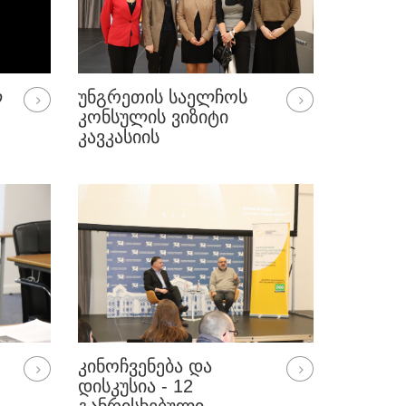
Ლ
ᲣᲜᲒᲠᲔᲗᲘᲡ ᲡᲐᲔᲚᲩᲝᲡ
ᲙᲝᲜᲡᲣᲚᲘᲡ ᲕᲘᲖᲘᲢᲘ
ᲙᲐᲕᲙᲐᲡᲘᲘᲡ
ᲣᲜᲘᲕᲔᲠᲡᲘᲢᲔᲢᲨᲘ
,
ᲙᲘᲜᲝᲩᲕᲔᲜᲔᲑᲐ ᲓᲐ
ᲓᲘᲡᲙᲣᲡᲘᲐ - 12