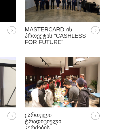
MASTERCARD-ᲘᲡ
ᲞᲠᲝᲔᲥᲢᲘᲡ "CASHLESS
FOR FUTURE"
ᲒᲐᲛᲐᲠᲯᲕᲔᲑᲣᲚᲔᲑᲘ
ᲥᲐᲠᲗᲣᲚᲘ
ᲢᲠᲐᲓᲘᲪᲘᲣᲚᲘ
ᲙᲔᲠᲫᲔᲑᲘᲡ