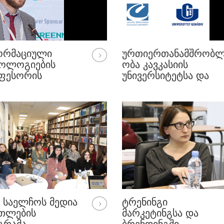
ᲝᲠᲛᲐᲪᲘᲣᲚᲘ
ᲣᲠᲗᲘᲔᲠᲗᲐᲜᲐᲛᲨᲠᲝᲑ
ᲜᲝᲚᲝᲒᲘᲔᲑᲘᲡ
ᲝᲑᲐ ᲙᲐᲕᲙᲐᲡᲘᲘᲡ
ᲤᲔᲡᲝᲠᲘᲡ
ᲣᲜᲘᲕᲔᲠᲡᲘᲢᲔᲢᲡᲐ ᲓᲐ
ᲠᲐᲜᲢᲝ ᲞᲠᲝᲔᲥᲢᲘ
ᲒᲓᲐᲜᲡᲙᲘᲡ
ᲣᲜᲘᲕᲔᲠᲡᲘᲢᲔᲢᲡ ᲨᲝᲠᲘᲡ
ᲞᲝᲚᲝᲜᲔᲗᲘ
Ს ᲡᲐᲔᲚᲩᲝᲡ ᲛᲔᲓᲘᲐ
ᲢᲠᲔᲜᲘᲜᲒᲘ
ᲐᲗᲚᲔᲑᲘᲡ
ᲛᲐᲠᲙᲔᲢᲘᲜᲒᲡᲐ ᲓᲐ