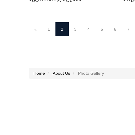
ᲣᲜᲘᲕᲔᲠᲡᲘᲢᲔᲢᲨᲘ
ᲑᲠᲔᲜ
ᲒᲐᲓᲐ
«
1
2
3
4
5
6
7
Home
About Us
Photo Gallery