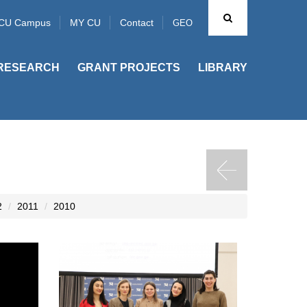
CU Campus
MY CU
Contact
GEO
RESEARCH
GRANT PROJECTS
LIBRARY
2
2011
2010