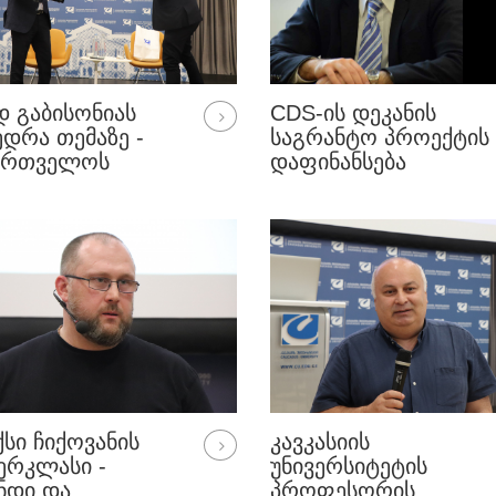
Დ ᲒᲐᲑᲘᲡᲝᲜᲘᲐᲡ
CDS-ᲘᲡ ᲓᲔᲙᲐᲜᲘᲡ
ᲔᲓᲠᲐ ᲗᲔᲛᲐᲖᲔ -
ᲡᲐᲒᲠᲐᲜᲢᲝ ᲞᲠᲝᲔᲥᲢᲘᲡ
ᲥᲐᲠᲗᲕᲔᲚᲝᲡ
ᲓᲐᲤᲘᲜᲐᲜᲡᲔᲑᲐ
ᲘᲔᲠᲔᲑᲘᲡ ᲔᲕᲠᲝᲞᲣᲚ
ᲪᲔᲨᲘ
ᲒᲠᲘᲠᲔᲑᲘᲡ ᲐᲮᲐᲚᲘ
Ი – ᲐᲮᲐᲚᲘ
ᲐᲫᲚᲔᲑᲚᲝᲑᲔᲑᲘ
ᲘᲔᲠᲔᲑᲘᲡᲗᲕᲘᲡ“.
ᲡᲘ ᲩᲘᲥᲝᲕᲐᲜᲘᲡ
ᲙᲐᲕᲙᲐᲡᲘᲘᲡ
ᲔᲠᲙᲚᲐᲡᲘ -
ᲣᲜᲘᲕᲔᲠᲡᲘᲢᲔᲢᲘᲡ
ᲜᲓᲘ ᲓᲐ
ᲞᲠᲝᲤᲔᲡᲝᲠᲘᲡ