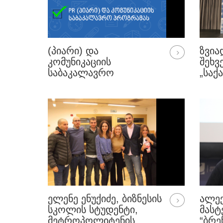
(ᲞᲘᲐᲠᲘ) ᲓᲐ
ᲖᲕᲘᲐ
ᲙᲝᲛᲣᲜᲘᲙᲐᲪᲘᲘᲡ
ᲨᲔᲮᲕ
ᲡᲐᲑᲐᲙᲐᲚᲐᲕᲠᲝ
„ᲡᲐ
ᲞᲠᲝᲒᲠᲐᲛᲘᲡ ᲮᲔᲚᲐᲮᲐᲚᲘ
ᲛᲔᲪᲜ
ᲐᲙᲠᲔᲓᲘᲢᲐᲪᲘᲐ
ᲡᲘᲕᲠ
ᲘᲜᲢᲔ
ᲔᲢᲐᲞ
ᲨᲔᲡ
ᲛᲔᲪᲜ
ᲔᲚᲔᲜᲔ ᲔᲜᲣᲥᲘᲫᲔ, ᲑᲘᲖᲜᲔᲡᲘᲡ
ᲐᲚᲔᲥ
ᲡᲙᲝᲚᲘᲡ ᲡᲢᲣᲓᲔᲜᲢᲘ,
ᲛᲐᲡᲢ
ᲛᲔᲢᲠᲝᲞᲝᲚᲘᲢᲔᲜᲘᲡ
“ᲑᲠᲔ