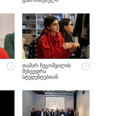
ᲒᲐᲜᲠᲘᲡᲮᲔᲑᲣᲚᲘ
ᲛᲐᲛᲐᲙᲐᲪᲘ
ᲗᲐᲛᲐᲠ ᲩᲣᲒᲝᲨᲕᲘᲚᲘᲡ
ᲨᲔᲮᲕᲔᲓᲠᲐ
ᲡᲢᲣᲓᲔᲜᲢᲔᲑᲗᲐᲜ