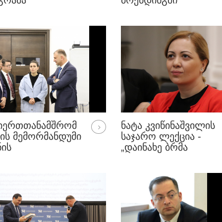
ᲒᲠᲐᲛᲐ
ᲑᲠᲔᲜᲓᲘᲜᲒᲨᲘ
ᲘᲔᲠᲗᲗᲐᲜᲐᲛᲨᲠᲝᲛ
ᲜᲐᲢᲐ ᲙᲕᲘᲬᲘᲜᲐᲨᲕᲘᲚᲘᲡ
ᲘᲡ ᲛᲔᲛᲝᲠᲛᲐᲜᲓᲣᲛᲘ
ᲡᲐᲯᲐᲠᲝ ᲚᲔᲥᲪᲘᲐ -
ᲜᲘᲡ
„ᲓᲐᲘᲜᲐᲮᲔ ᲑᲠᲛᲐ
ᲔᲠᲡᲘᲢᲔᲢᲗᲐᲜ
ᲬᲔᲠᲢᲘᲚᲔᲑᲘ ᲑᲐᲖᲐᲠᲖᲔ“