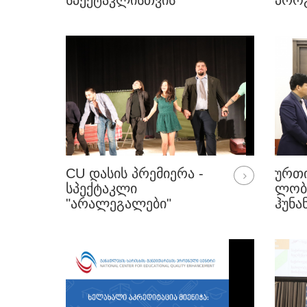
ᲡᲞᲔᲥᲢᲐᲙᲚᲘᲡᲗᲕᲘᲡ
ᲞᲠᲝ
"ᲐᲠᲐᲚᲔᲒᲐᲚᲔᲑᲘ"
CU ᲓᲐᲡᲘᲡ ᲞᲠᲔᲛᲘᲔᲠᲐ -
ᲣᲠᲗ
ᲡᲞᲔᲥᲢᲐᲙᲚᲘ
ᲚᲝᲑ
"ᲐᲠᲐᲚᲔᲒᲐᲚᲔᲑᲘ"
ᲰᲣᲜᲐ
ᲣᲜᲘᲕ