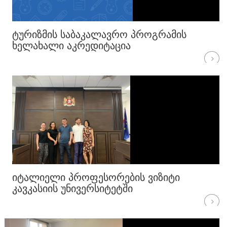
ᲢᲣᲠᲘᲖᲛᲘᲡ ᲡᲐᲑᲐᲙᲐᲚᲐᲕᲠᲝ ᲞᲠᲝᲒᲠᲐᲛᲘᲡ
ᲮᲔᲚᲐᲮᲐᲚᲘ ᲐᲙᲠᲔᲓᲘᲢᲐᲪᲘᲐ
ᲘᲢᲐᲚᲘᲔᲚᲘ ᲞᲠᲝᲤᲔᲡᲝᲠᲔᲑᲘᲡ ᲕᲘᲖᲘᲢᲘ
ᲙᲐᲕᲙᲐᲡᲘᲘᲡ ᲣᲜᲘᲕᲔᲠᲡᲘᲢᲔᲢᲨᲘ