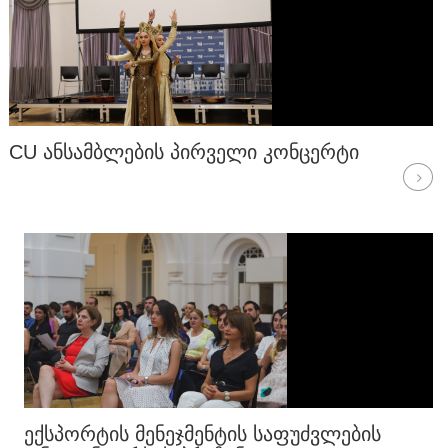
CU ᲐᲜᲡᲐᲛᲑᲚᲔᲑᲘᲡ ᲞᲘᲠᲕᲔᲚᲘ ᲙᲝᲜᲪᲔᲠᲢᲘ
ᲔᲥᲡᲞᲝᲠᲢᲘᲡ ᲛᲔᲜᲔᲯᲛᲔᲜᲢᲘᲡ ᲡᲐᲤᲣᲫᲕᲚᲔᲑᲘᲡ