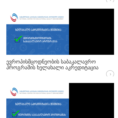
ᲔᲕᲠᲝᲞᲘᲡᲛᲪᲝᲓᲜᲔᲝᲑᲘᲡ ᲡᲐᲑᲐᲙᲐᲚᲐᲕᲠᲝ
ᲞᲠᲝᲒᲠᲐᲛᲘᲡ ᲮᲔᲚᲐᲮᲐᲚᲘ ᲐᲙᲠᲔᲓᲘᲢᲐᲪᲘᲐ