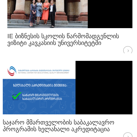
IE ᲑᲘᲖᲜᲔᲡᲘᲡ ᲡᲙᲝᲚᲘᲡ ᲬᲐᲠᲛᲝᲛᲐᲓᲒᲔᲜᲚᲘᲡ
ᲕᲘᲖᲘᲢᲘ ᲙᲐᲕᲙᲐᲡᲘᲘᲡ ᲣᲜᲘᲕᲔᲠᲡᲘᲢᲔᲢᲨᲘ
ᲡᲐᲯᲐᲠᲝ ᲛᲛᲐᲠᲗᲕᲔᲚᲝᲑᲘᲡ ᲡᲐᲑᲐᲙᲐᲚᲐᲕᲠᲝ
ᲞᲠᲝᲒᲠᲐᲛᲘᲡ ᲮᲔᲚᲐᲮᲐᲚᲘ ᲐᲙᲠᲔᲓᲘᲢᲐᲪᲘᲐ