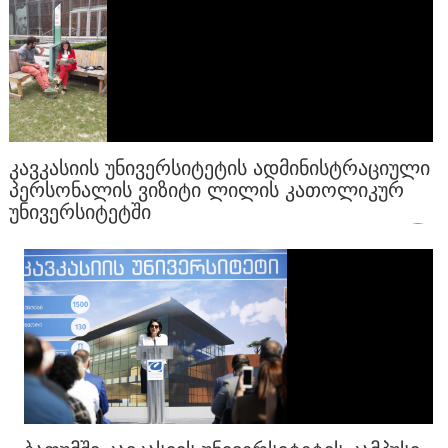
ᲙᲐᲕᲙᲐᲡᲘᲘᲡ ᲣᲜᲘᲕᲔᲠᲡᲘᲢᲔᲢᲘᲡ ᲐᲓᲛᲘᲜᲘᲡᲢᲠᲐᲪᲘᲣᲚᲘ
ᲞᲔᲠᲡᲝᲜᲐᲚᲘᲡ ᲕᲘᲖᲘᲢᲘ ᲚᲘᲚᲘᲡ ᲙᲐᲗᲝᲚᲘᲙᲣᲠ
ᲣᲜᲘᲕᲔᲠᲡᲘᲢᲔᲢᲨᲘ