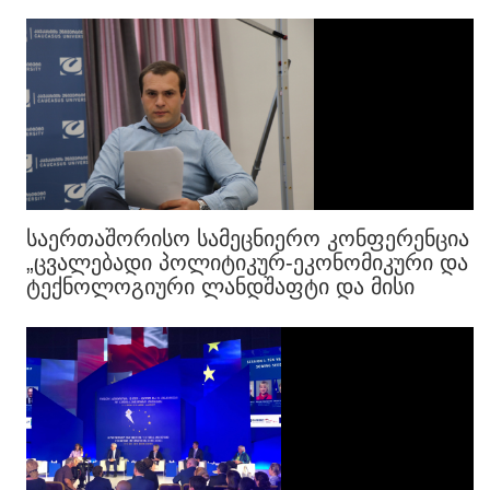
ᲡᲐᲔᲠᲗᲐᲨᲝᲠᲘᲡᲝ ᲡᲐᲛᲔᲪᲜᲘᲔᲠᲝ ᲙᲝᲜᲤᲔᲠᲔᲜᲪᲘᲐ
„ᲪᲕᲐᲚᲔᲑᲐᲓᲘ ᲞᲝᲚᲘᲢᲘᲙᲣᲠ-ᲔᲙᲝᲜᲝᲛᲘᲙᲣᲠᲘ ᲓᲐ
ᲢᲔᲥᲜᲝᲚᲝᲒᲘᲣᲠᲘ ᲚᲐᲜᲓᲨᲐᲤᲢᲘ ᲓᲐ ᲛᲘᲡᲘ
ᲒᲐᲕᲚᲔᲜᲐ ᲥᲕᲔᲧᲜᲘᲡ ᲙᲝᲜᲙᲣᲠᲔᲜᲢᲣᲜᲐᲠᲘᲐᲜᲝᲑᲐᲖᲔ“