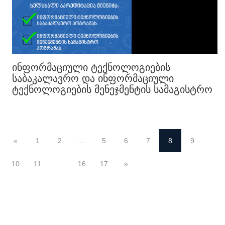
ᲘᲜᲤᲝᲠᲛᲐᲪᲘᲣᲚᲘ ᲢᲔᲥᲜᲝᲚᲝᲒᲘᲔᲑᲘᲡ
ᲡᲐᲑᲐᲙᲐᲚᲐᲕᲠᲝ ᲓᲐ ᲘᲜᲤᲝᲠᲛᲐᲪᲘᲣᲚᲘ
ᲢᲔᲥᲜᲝᲚᲝᲒᲘᲔᲑᲘᲡ ᲛᲔᲜᲔᲯᲛᲔᲜᲢᲘᲡ ᲡᲐᲛᲐᲒᲘᲡᲢᲠᲝ
ᲞᲠᲝᲒᲠᲐᲛᲔᲑᲡ ᲮᲔᲚᲐᲮᲐᲚᲘ ᲐᲙᲠᲔᲓᲘᲢᲐᲪᲘᲐ
«
1
2
...
5
6
7
8
9
10
11
...
16
17
»