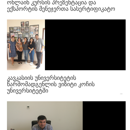
ᲝᲜᲚᲐᲘᲜ ᲙᲣᲠᲡᲘᲡ ᲞᲠᲔᲖᲔᲜᲢᲐᲪᲘᲐ ᲓᲐ
ᲔᲥᲡᲞᲝᲠᲢᲘᲡ ᲛᲔᲜᲔᲯᲔᲠᲗᲐ ᲡᲐᲡᲔᲠᲢᲘᲤᲘᲙᲐᲢᲝ
ᲙᲣᲠᲡᲘᲡ ᲨᲔᲛᲐᲯᲐᲛᲔᲑᲔᲚᲘ ᲦᲝᲜᲘᲡᲫᲘᲔᲑᲐ
ᲙᲐᲕᲙᲐᲡᲘᲘᲡ ᲣᲜᲘᲕᲔᲠᲡᲘᲢᲔᲢᲘᲡ
ᲬᲐᲠᲛᲝᲛᲐᲓᲒᲔᲜᲚᲘᲡ ᲕᲘᲖᲘᲢᲘ ᲙᲝᲩᲘᲡ
ᲣᲜᲘᲕᲔᲠᲡᲘᲢᲔᲢᲨᲘ