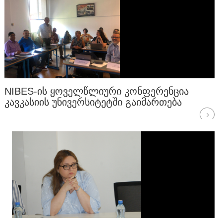
NIBES-ᲘᲡ ᲧᲝᲕᲔᲚᲬᲚᲘᲣᲠᲘ ᲙᲝᲜᲤᲔᲠᲔᲜᲪᲘᲐ
ᲙᲐᲕᲙᲐᲡᲘᲘᲡ ᲣᲜᲘᲕᲔᲠᲡᲘᲢᲔᲢᲨᲘ ᲒᲐᲘᲛᲐᲠᲗᲔᲑᲐ