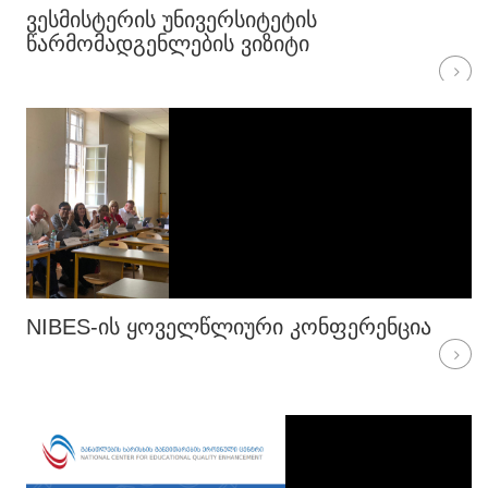
ᲕᲔᲡᲛᲘᲡᲢᲔᲠᲘᲡ ᲣᲜᲘᲕᲔᲠᲡᲘᲢᲔᲢᲘᲡ
ᲬᲐᲠᲛᲝᲛᲐᲓᲒᲔᲜᲚᲔᲑᲘᲡ ᲕᲘᲖᲘᲢᲘ
NIBES-ᲘᲡ ᲧᲝᲕᲔᲚᲬᲚᲘᲣᲠᲘ ᲙᲝᲜᲤᲔᲠᲔᲜᲪᲘᲐ