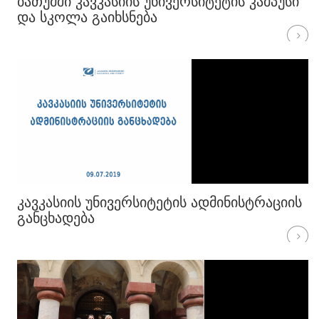
ᲑᲐᲗᲣᲛᲨᲘ ᲙᲐᲕᲙᲐᲡᲘᲘᲡ ᲣᲜᲘᲕᲔᲠᲡᲘᲢᲔᲢᲘᲡ ᲙᲐᲛᲞᲣᲡᲘ
ᲓᲐ ᲡᲙᲝᲚᲐ ᲒᲐᲘᲮᲡᲜᲔᲑᲐ
ᲙᲐᲕᲙᲐᲡᲘᲘᲡ ᲣᲜᲘᲕᲔᲠᲡᲘᲢᲔᲢᲘᲡ ᲐᲓᲛᲘᲜᲘᲡᲢᲠᲐᲪᲘᲘᲡ
ᲒᲐᲜᲪᲮᲐᲓᲔᲑᲐ