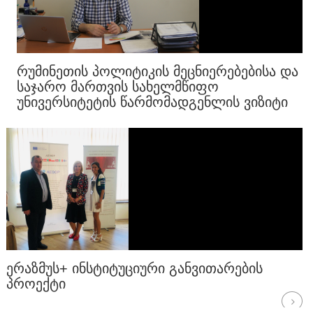
ᲠᲣᲛᲘᲜᲔᲗᲘᲡ ᲞᲝᲚᲘᲢᲘᲙᲘᲡ ᲛᲔᲪᲜᲘᲔᲠᲔᲑᲔᲑᲘᲡᲐ ᲓᲐ
ᲡᲐᲯᲐᲠᲝ ᲛᲐᲠᲗᲕᲘᲡ ᲡᲐᲮᲔᲚᲛᲬᲘᲤᲝ
ᲣᲜᲘᲕᲔᲠᲡᲘᲢᲔᲢᲘᲡ ᲬᲐᲠᲛᲝᲛᲐᲓᲒᲔᲜᲚᲘᲡ ᲕᲘᲖᲘᲢᲘ
ᲙᲐᲕᲙᲐᲡᲘᲘᲡ ᲣᲜᲘᲕᲔᲠᲡᲘᲢᲔᲢᲨᲘ
ᲔᲠᲐᲖᲛᲣᲡ+ ᲘᲜᲡᲢᲘᲢᲣᲪᲘᲣᲠᲘ ᲒᲐᲜᲕᲘᲗᲐᲠᲔᲑᲘᲡ
ᲞᲠᲝᲔᲥᲢᲘ