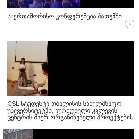
ᲡᲐᲔᲠᲗᲐᲨᲝᲠᲘᲡᲝ ᲙᲝᲜᲤᲔᲠᲔᲜᲪᲘᲐ ᲑᲐᲗᲣᲛᲨᲘ
CSL ᲡᲢᲣᲓᲔᲜᲢᲘ ᲗᲑᲘᲚᲘᲡᲘᲡ ᲡᲐᲮᲔᲚᲛᲬᲘᲤᲝ
ᲣᲜᲘᲕᲔᲠᲡᲘᲢᲔᲢᲨᲘ, ᲘᲣᲠᲘᲓᲘᲣᲚᲘ ᲙᲕᲚᲔᲕᲘᲡ
ᲪᲔᲜᲢᲠᲘᲡ ᲛᲘᲔᲠ ᲝᲠᲒᲐᲜᲘᲖᲔᲑᲣᲚᲘ ᲞᲠᲝᲔᲥᲢᲔᲑᲘᲡ
ᲒᲐᲛᲐᲠᲯᲕᲔᲑᲣᲚᲘᲐ