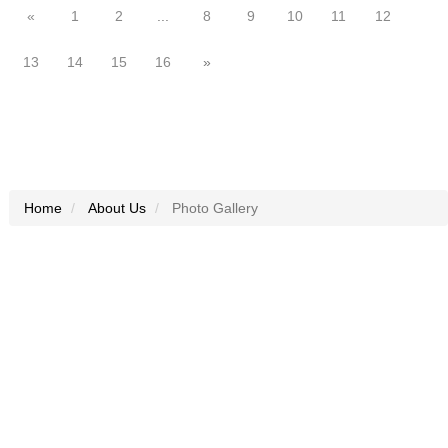
«
1
2
...
8
9
10
11
12
13
14
15
16
»
Home
About Us
Photo Gallery