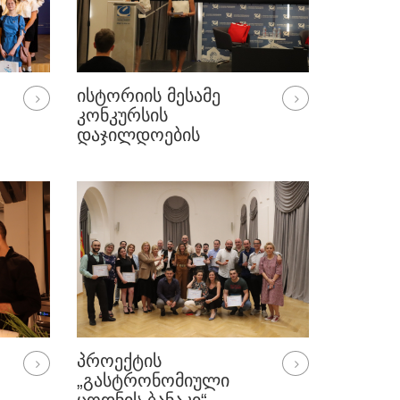
ᲘᲡᲢᲝᲠᲘᲘᲡ ᲛᲔᲡᲐᲛᲔ
ᲙᲝᲜᲙᲣᲠᲡᲘᲡ
ᲓᲐᲯᲘᲚᲓᲝᲔᲑᲘᲡ
ᲤᲘᲜᲐᲚᲣᲠᲘ
ᲪᲔᲠᲔᲛᲝᲜᲘᲐᲚᲘ
ᲞᲠᲝᲔᲥᲢᲘᲡ
„ᲒᲐᲡᲢᲠᲝᲜᲝᲛᲘᲣᲚᲘ