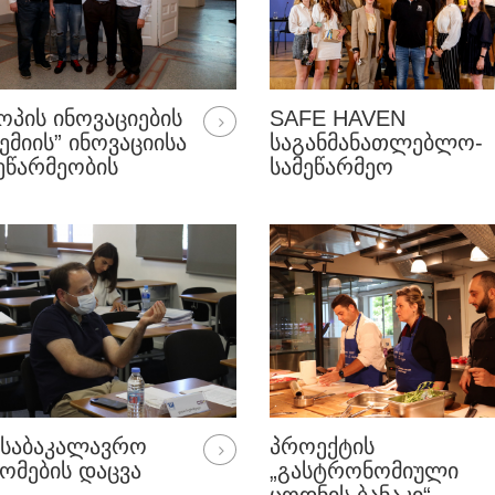
ᲝᲞᲘᲡ ᲘᲜᲝᲕᲐᲪᲘᲔᲑᲘᲡ
SAFE HAVEN
ᲔᲛᲘᲘᲡ” ᲘᲜᲝᲕᲐᲪᲘᲘᲡᲐ
ᲡᲐᲒᲐᲜᲛᲐᲜᲐᲗᲚᲔᲑᲚᲝ-
ᲔᲬᲐᲠᲛᲔᲝᲑᲘᲡ
ᲡᲐᲛᲔᲬᲐᲠᲛᲔᲝ
ᲠᲝᲑᲘᲡ ᲑᲐᲜᲐᲙᲡ
ᲞᲠᲝᲒᲠᲐᲛᲐ
ᲐᲠᲗᲕᲔᲚᲝ
ᲐᲮᲐᲚᲒᲐᲖᲠᲓᲐ
ᲞᲘᲜᲫᲚᲔᲑᲡ
ᲣᲙᲠᲐᲘᲜᲔᲚᲘ
ᲥᲐᲚᲔᲑᲘᲡᲗᲕᲘᲡ
 ᲡᲐᲑᲐᲙᲐᲚᲐᲕᲠᲝ
ᲞᲠᲝᲔᲥᲢᲘᲡ
ᲝᲛᲔᲑᲘᲡ ᲓᲐᲪᲕᲐ
„ᲒᲐᲡᲢᲠᲝᲜᲝᲛᲘᲣᲚᲘ