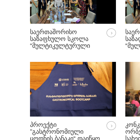
ᲡᲐᲔᲠᲗᲐᲨᲝᲠᲘᲡᲝ
ᲡᲐᲔ
ᲡᲐᲖᲐᲤᲮᲣᲚᲝ ᲡᲙᲝᲚᲐ
ᲡᲐᲖ
“ᲛᲣᲚᲢᲘᲙᲣᲚᲢᲣᲠᲣᲚᲘ
“ᲛᲣ
ᲓᲔᲛᲝᲙᲠᲐᲢᲘᲔᲑᲘ“
ᲓᲔᲛᲝ
ᲞᲠᲝᲔᲥᲢᲘ
ᲙᲝᲜᲙ
"ᲒᲐᲡᲢᲠᲝᲜᲝᲛᲘᲣᲚᲘ
ᲝᲠᲑ
ᲪᲝᲓᲜᲘᲡ ᲑᲐᲜᲐᲙᲘ“ ᲓᲐᲘᲬᲧᲝ
ᲡᲐᲮ