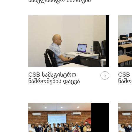
ᲡᲐᲮᲔᲚᲛᲬᲘᲤᲝ ᲛᲐᲠᲗᲕᲘᲡ
ᲡᲙᲝᲚᲘᲡ
ᲡᲐᲔᲠᲗᲐᲨᲝᲠᲘᲡᲝ
ᲣᲠᲗᲘᲔᲠᲗᲝᲑᲔᲑᲘᲡ
ᲞᲠᲝᲒᲠᲐᲛᲘᲡ
ᲓᲝᲥᲢᲝᲠᲐᲜᲢᲔᲑᲘᲡ ᲕᲘᲖᲘᲢᲘ
ᲠᲔᲓᲑᲐᲣᲓᲘᲡ
ᲣᲜᲘᲕᲔᲠᲡᲘᲢᲔᲢᲨᲘ
CSB ᲡᲐᲛᲐᲒᲘᲡᲢᲠᲝ
CSB 
ᲜᲐᲨᲠᲝᲛᲔᲑᲘᲡ ᲓᲐᲪᲕᲐ
ᲜᲐᲨᲝ