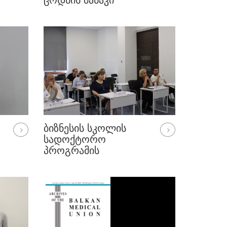
ᲪᲝᲓᲜᲘᲡ ᲑᲐᲜᲐᲙᲘ“
ᲦᲝᲜᲘᲡᲫᲘᲔᲑᲐ
ᲑᲘᲖᲜᲔᲡᲘᲡ ᲡᲙᲝᲚᲘᲡ
ᲡᲐᲓᲝᲥᲢᲝᲠᲝ
ᲞᲠᲝᲒᲠᲐᲛᲘᲡ
ᲓᲝᲥᲢᲝᲠᲐᲜᲢᲘᲡ, ᲗᲐᲛᲐᲠ
ᲪᲔᲠᲪᲕᲐᲫᲘᲡ
ᲡᲐᲓᲝᲥᲢᲝᲠᲝ
ᲜᲐᲨᲠᲝᲛᲘᲡ ᲓᲐᲪᲕᲐ