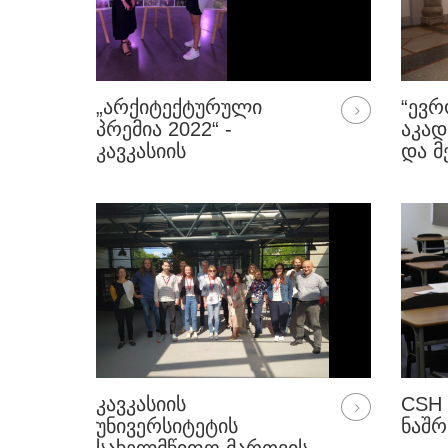
„ᲐᲠᲥᲘᲢᲔᲥᲢᲣᲠᲣᲚᲘ
“ᲔᲕᲠ
ᲞᲠᲔᲛᲘᲐ 2022“ -
ᲐᲙᲐᲓ
ᲙᲐᲕᲙᲐᲡᲘᲘᲡ
ᲓᲐ Მ
ᲣᲜᲘᲕᲔᲠᲡᲘᲢᲔᲢᲘᲡ
ᲚᲘᲓᲔ
ᲘᲡᲢᲝᲠᲘᲣᲚᲘ ᲨᲔᲜᲝᲑᲘᲡ
ᲡᲐᲥ
ᲠᲔᲙᲝᲜᲡᲢᲠᲣᲥᲪᲘᲐ
ᲣᲛᲐᲡ
ᲡᲐᲣᲙᲔᲗᲔᲡᲝᲓ
ᲓᲐᲡᲐᲮᲔᲚᲓᲐ
ᲙᲐᲕᲙᲐᲡᲘᲘᲡ
CSH
ᲣᲜᲘᲕᲔᲠᲡᲘᲢᲔᲢᲘᲡ
ᲜᲐᲨᲠ