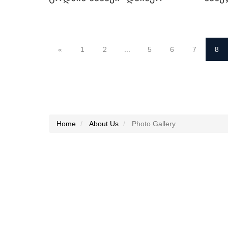
ᲡᲐᲣ
ᲡᲢᲣ
ᲗᲐᲠᲒ
«
1
2
...
5
6
7
8
Home
About Us
Photo Gallery