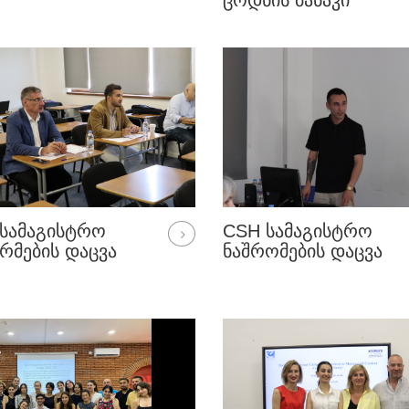
ᲪᲝᲓᲜᲘᲡ ᲑᲐᲜᲐᲙᲘ“
ᲤᲐᲠᲒᲚᲔᲑᲨᲘ ᲑᲝᲚᲝ
ᲢᲠᲔᲜᲘᲜᲒᲘ ᲩᲐᲢᲐᲠᲓᲐ
ᲡᲐᲛᲐᲒᲘᲡᲢᲠᲝ
CSH ᲡᲐᲛᲐᲒᲘᲡᲢᲠᲝ
ᲠᲛᲔᲑᲘᲡ ᲓᲐᲪᲕᲐ
ᲜᲐᲨᲠᲝᲛᲔᲑᲘᲡ ᲓᲐᲪᲕᲐ