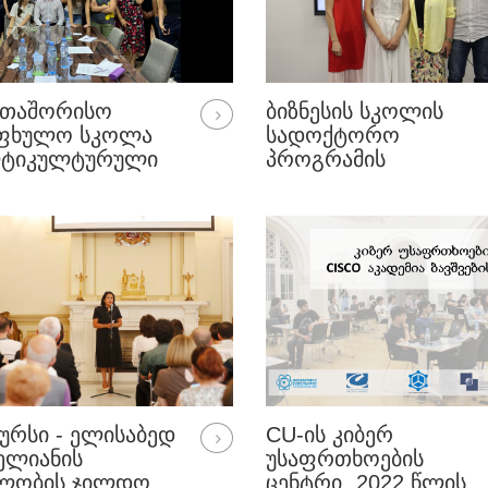
ᲠᲗᲐᲨᲝᲠᲘᲡᲝ
ᲑᲘᲖᲜᲔᲡᲘᲡ ᲡᲙᲝᲚᲘᲡ
ᲐᲤᲮᲣᲚᲝ ᲡᲙᲝᲚᲐ
ᲡᲐᲓᲝᲥᲢᲝᲠᲝ
ᲚᲢᲘᲙᲣᲚᲢᲣᲠᲣᲚᲘ
ᲞᲠᲝᲒᲠᲐᲛᲘᲡ
ᲙᲠᲐᲢᲘᲔᲑᲘ“
ᲓᲝᲥᲢᲝᲠᲐᲜᲢᲘᲡ, ᲗᲐᲛᲐ
ᲙᲐᲠᲑᲐᲘᲐᲡ ᲡᲐᲓᲝᲥᲢᲝᲠ
ᲜᲐᲨᲠᲝᲛᲘᲡ ᲓᲐᲪᲕᲐ
ᲣᲠᲡᲘ - ᲔᲚᲘᲡᲐᲑᲔᲓ
CU-ᲘᲡ ᲙᲘᲑᲔᲠ
ᲔᲚᲘᲐᲜᲘᲡ
ᲣᲡᲐᲤᲠᲗᲮᲝᲔᲑᲘᲡ
ᲔᲚᲝᲑᲘᲡ ᲯᲘᲚᲓᲝ
ᲪᲔᲜᲢᲠᲘ „2022 ᲬᲚᲘᲡ