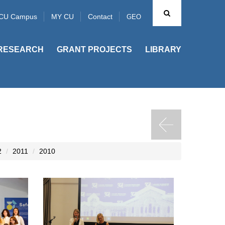
CU Campus
MY CU
Contact
GEO
RESEARCH
GRANT PROJECTS
LIBRARY
2
2011
2010