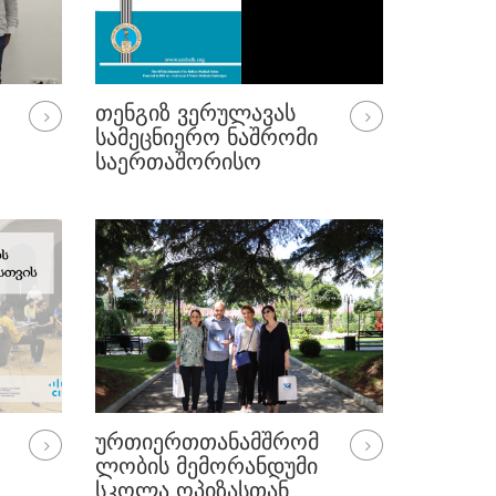
ᲗᲔᲜᲒᲘᲖ ᲕᲔᲠᲣᲚᲐᲕᲐᲡ
ᲡᲐᲛᲔᲪᲜᲘᲔᲠᲝ ᲜᲐᲨᲠᲝᲛᲘ
ᲡᲐᲔᲠᲗᲐᲨᲝᲠᲘᲡᲝ
Რ
ᲠᲔᲤᲔᲠᲘᲠᲔᲑᲐᲓ
Ო
ᲟᲣᲠᲜᲐᲚᲨᲘ
ᲒᲐᲛᲝᲥᲕᲔᲧᲜᲓᲐ
ᲣᲠᲗᲘᲔᲠᲗᲗᲐᲜᲐᲛᲨᲠᲝᲛ
ᲚᲝᲑᲘᲡ ᲛᲔᲛᲝᲠᲐᲜᲓᲣᲛᲘ
ᲡᲙᲝᲚᲐ ᲝᲞᲘᲖᲐᲡᲗᲐᲜ