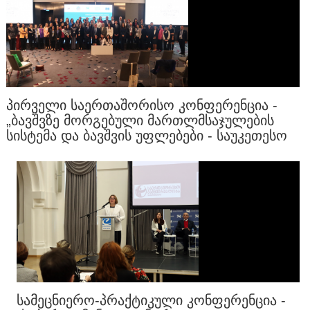
ᲞᲘᲠᲕᲔᲚᲘ ᲡᲐᲔᲠᲗᲐᲨᲝᲠᲘᲡᲝ ᲙᲝᲜᲤᲔᲠᲔᲜᲪᲘᲐ -
„ᲑᲐᲕᲨᲕᲖᲔ ᲛᲝᲠᲒᲔᲑᲣᲚᲘ ᲛᲐᲠᲗᲚᲛᲡᲐᲯᲣᲚᲔᲑᲘᲡ
ᲡᲘᲡᲢᲔᲛᲐ ᲓᲐ ᲑᲐᲕᲨᲕᲘᲡ ᲣᲤᲚᲔᲑᲔᲑᲘ - ᲡᲐᲣᲙᲔᲗᲔᲡᲝ
ᲔᲕᲠᲝᲞᲣᲚᲘ ᲓᲐ ᲐᲛᲔᲠᲘᲙᲣᲚᲘ ᲒᲐᲛᲝᲪᲓᲘᲚᲔᲑᲐ“
ᲡᲐᲛᲔᲪᲜᲘᲔᲠᲝ-ᲞᲠᲐᲥᲢᲘᲙᲣᲚᲘ ᲙᲝᲜᲤᲔᲠᲔᲜᲪᲘᲐ -