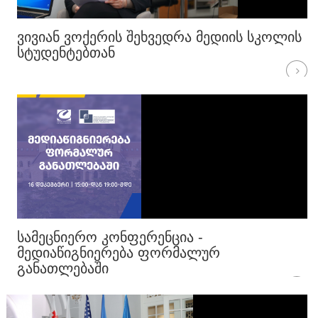
ᲕᲘᲕᲘᲐᲜ ᲕᲝᲥᲔᲠᲘᲡ ᲨᲔᲮᲕᲔᲓᲠᲐ ᲛᲔᲓᲘᲘᲡ ᲡᲙᲝᲚᲘᲡ
ᲡᲢᲣᲓᲔᲜᲢᲔᲑᲗᲐᲜ
ᲡᲐᲛᲔᲪᲜᲘᲔᲠᲝ ᲙᲝᲜᲤᲔᲠᲔᲜᲪᲘᲐ -
ᲛᲔᲓᲘᲐᲬᲘᲒᲜᲘᲔᲠᲔᲑᲐ ᲤᲝᲠᲛᲐᲚᲣᲠ
ᲒᲐᲜᲐᲗᲚᲔᲑᲐᲨᲘ