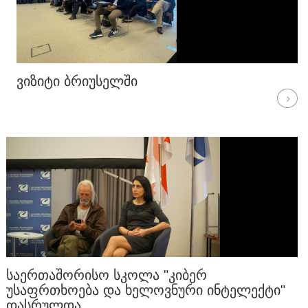
ᲕᲘᲖᲘᲢᲘ ᲑᲠᲘᲣᲡᲔᲚᲨᲘ
ᲡᲐᲔᲠᲗᲐᲨᲝᲠᲘᲡᲝ ᲡᲙᲝᲚᲐ "ᲙᲘᲑᲔᲠ
ᲣᲡᲐᲤᲠᲗᲮᲝᲔᲑᲐ ᲓᲐ ᲮᲔᲚᲝᲕᲜᲣᲠᲘ ᲘᲜᲢᲔᲚᲔᲥᲢᲘ"
ᲓᲐᲡᲠᲣᲚᲓᲐ