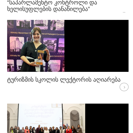
“ᲡᲐᲞᲐᲠᲚᲐᲛᲔᲜᲢᲝ ᲙᲝᲜᲢᲠᲝᲚᲘ ᲓᲐ
ᲮᲔᲚᲘᲡᲣᲤᲚᲔᲑᲘᲡ ᲓᲐᲜᲐᲬᲘᲚᲔᲑᲐ”
ᲢᲣᲠᲘᲖᲛᲘᲡ ᲡᲙᲝᲚᲘᲡ ᲚᲔᲥᲢᲝᲠᲘᲡ ᲐᲦᲘᲐᲠᲔᲑᲐ