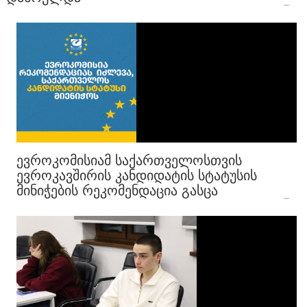
ᲔᲕᲠᲝᲙᲝᲛᲘᲡᲘᲐᲛ ᲡᲐᲥᲐᲠᲗᲕᲔᲚᲝᲡᲗᲕᲘᲡ
ᲔᲕᲠᲝᲙᲐᲕᲨᲘᲠᲘᲡ ᲙᲐᲜᲓᲘᲓᲐᲢᲘᲡ ᲡᲢᲐᲢᲣᲡᲘᲡ
ᲛᲘᲜᲘᲭᲔᲑᲘᲡ ᲠᲔᲙᲝᲛᲔᲜᲓᲐᲪᲘᲐ ᲒᲐᲡᲪᲐ