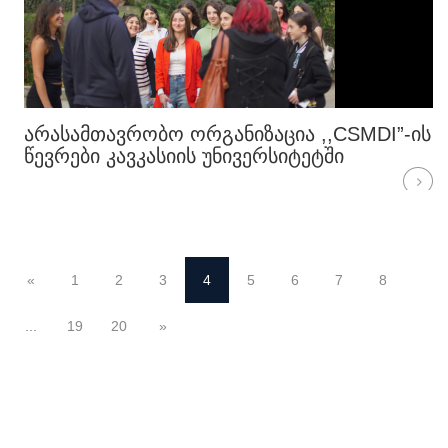
ᲐᲠᲐᲡᲐᲛᲗᲐᲕᲠᲝᲑᲝ ᲝᲠᲒᲐᲜᲘᲖᲐᲪᲘᲐ ,,CSMDI”-ᲘᲡ
ᲬᲔᲕᲠᲔᲑᲘ ᲙᲐᲕᲙᲐᲡᲘᲘᲡ ᲣᲜᲘᲕᲔᲠᲡᲘᲢᲔᲢᲨᲘ
«
1
2
3
4
5
6
7
8
...
19
20
»