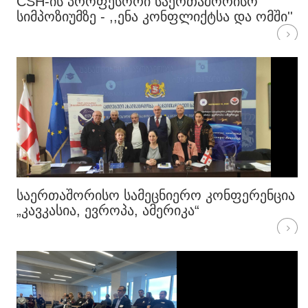
CSH-ᲘᲡ ᲞᲠᲝᲤᲔᲡᲝᲠᲘ ᲡᲐᲔᲠᲗᲐᲨᲝᲠᲘᲡᲝ
ᲡᲘᲛᲞᲝᲖᲘᲣᲛᲖᲔ - ,,ᲔᲜᲐ ᲙᲝᲜᲤᲚᲘᲥᲢᲡᲐ ᲓᲐ ᲝᲛᲨᲘ''
ᲡᲐᲔᲠᲗᲐᲨᲝᲠᲘᲡᲝ ᲡᲐᲛᲔᲪᲜᲘᲔᲠᲝ ᲙᲝᲜᲤᲔᲠᲔᲜᲪᲘᲐ
„ᲙᲐᲕᲙᲐᲡᲘᲐ, ᲔᲕᲠᲝᲞᲐ, ᲐᲛᲔᲠᲘᲙᲐ“