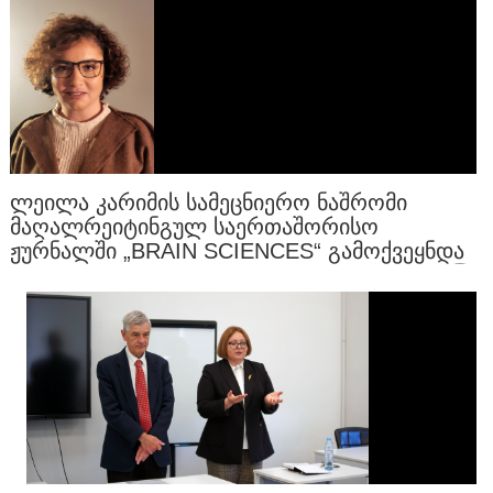
ᲚᲔᲘᲚᲐ ᲙᲐᲠᲘᲛᲘᲡ ᲡᲐᲛᲔᲪᲜᲘᲔᲠᲝ ᲜᲐᲨᲠᲝᲛᲘ
ᲛᲐᲦᲐᲚᲠᲔᲘᲢᲘᲜᲒᲣᲚ ᲡᲐᲔᲠᲗᲐᲨᲝᲠᲘᲡᲝ
ᲟᲣᲠᲜᲐᲚᲨᲘ „BRAIN SCIENCES“ ᲒᲐᲛᲝᲥᲕᲔᲧᲜᲓᲐ