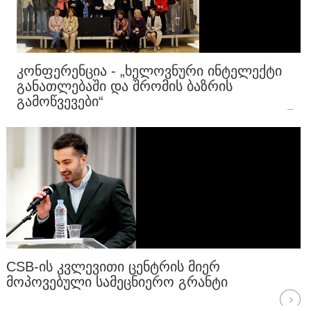
ᲙᲝᲜᲤᲔᲠᲔᲜᲪᲘᲐ - „ᲮᲔᲚᲝᲕᲜᲣᲠᲘ ᲘᲜᲢᲔᲚᲔᲥᲢᲘ
ᲒᲐᲜᲐᲗᲚᲔᲑᲐᲨᲘ ᲓᲐ ᲨᲠᲝᲛᲘᲡ ᲑᲐᲖᲠᲘᲡ
ᲒᲐᲛᲝᲬᲕᲔᲕᲔᲑᲘ“
CSB-ᲘᲡ ᲙᲕᲚᲔᲕᲘᲗᲘ ᲪᲔᲜᲢᲠᲘᲡ ᲛᲘᲔᲠ
ᲛᲝᲞᲝᲕᲔᲑᲣᲚᲘ ᲡᲐᲛᲔᲪᲜᲘᲔᲠᲝ ᲒᲠᲐᲜᲢᲘ