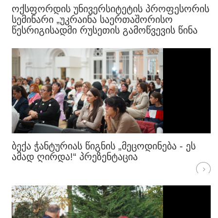
ᲝᲥᲡᲤᲝᲠᲓᲘᲡ ᲣᲜᲘᲕᲔᲠᲡᲘᲢᲔᲢᲘᲡ ᲞᲠᲝᲤᲔᲡᲝᲠᲘᲡ
ᲡᲔᲛᲘᲜᲐᲠᲘ „ᲣᲙᲠᲐᲘᲜᲐ ᲡᲐᲔᲠᲗᲐᲨᲝᲠᲘᲡᲝ
ᲬᲔᲡᲠᲘᲒᲘᲡᲐᲓᲛᲘ ᲠᲣᲡᲔᲗᲘᲡ ᲒᲐᲛᲝᲬᲕᲔᲕᲘᲡ ᲬᲘᲜᲐ
ᲮᲐᲖᲖᲔ“
ᲑᲔᲥᲐ ᲭᲐᲜᲢᲣᲠᲘᲐᲡ ᲬᲘᲒᲜᲘᲡ „ᲛᲔᲪᲝᲓᲘᲜᲔᲑᲐ - ᲔᲡ
ᲐᲛᲐᲓ ᲦᲘᲠᲓᲐ!“ ᲞᲠᲔᲖᲔᲜᲢᲐᲪᲘᲐ