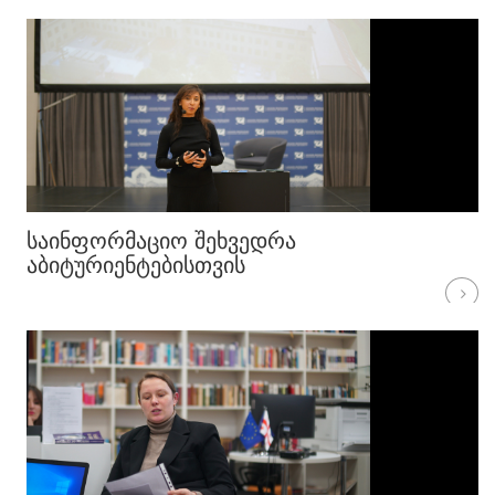
ᲡᲐᲘᲜᲤᲝᲠᲛᲐᲪᲘᲝ ᲨᲔᲮᲕᲔᲓᲠᲐ
ᲐᲑᲘᲢᲣᲠᲘᲔᲜᲢᲔᲑᲘᲡᲗᲕᲘᲡ