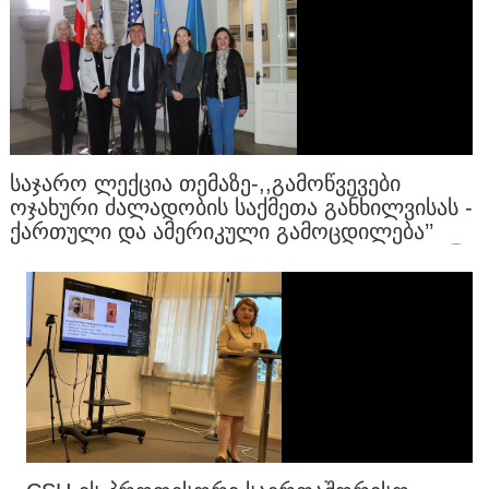
ᲡᲐᲯᲐᲠᲝ ᲚᲔᲥᲪᲘᲐ ᲗᲔᲛᲐᲖᲔ-,,ᲒᲐᲛᲝᲬᲕᲔᲕᲔᲑᲘ
ᲝᲯᲐᲮᲣᲠᲘ ᲫᲐᲚᲐᲓᲝᲑᲘᲡ ᲡᲐᲥᲛᲔᲗᲐ ᲒᲐᲜᲮᲘᲚᲕᲘᲡᲐᲡ -
ᲥᲐᲠᲗᲣᲚᲘ ᲓᲐ ᲐᲛᲔᲠᲘᲙᲣᲚᲘ ᲒᲐᲛᲝᲪᲓᲘᲚᲔᲑᲐ’’