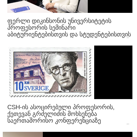
ᲤᲔᲠᲚᲘ ᲓᲘᲙᲘᲜᲡᲝᲜᲘᲡ ᲣᲜᲘᲕᲔᲠᲡᲘᲢᲔᲢᲘᲡ
ᲞᲠᲝᲤᲔᲡᲝᲠᲘᲡ ᲡᲔᲛᲘᲜᲐᲠᲘ
ᲐᲑᲘᲢᲣᲠᲘᲔᲜᲢᲔᲑᲘᲡᲗᲕᲘᲡ ᲓᲐ ᲡᲢᲣᲓᲔᲜᲢᲔᲑᲘᲡᲗᲕᲘᲡ
CSH-ᲘᲡ ᲐᲡᲝᲪᲘᲠᲔᲑᲣᲚᲘ ᲞᲠᲝᲤᲔᲡᲝᲠᲘᲡ,
ᲥᲔᲗᲔᲕᲐᲜ ᲒᲠᲫᲔᲚᲘᲫᲘᲡ ᲛᲝᲮᲡᲔᲜᲔᲑᲐ
ᲡᲐᲔᲠᲗᲐᲨᲝᲠᲘᲡᲝ ᲙᲝᲜᲤᲔᲠᲔᲜᲪᲘᲐᲖᲔ