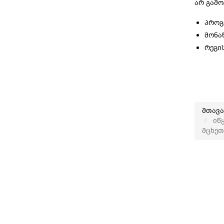
არ გამო
პროგრ
მონა
რეგი
მთავ
იწყ
მცხეთ