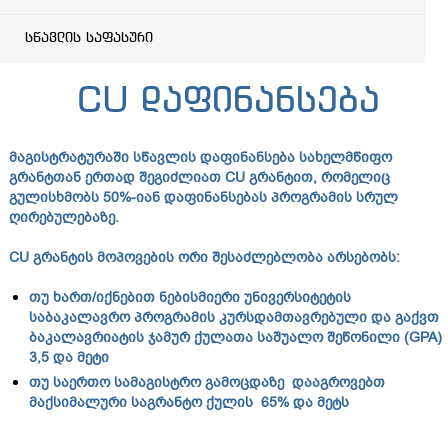
სწავლის საფასური
CU დაფინანსება
მაგისტრატურაში
სწავლის
დაფინანსება
სახელმწიფო
გრანტთან
ერთად
შეგიძლიათ
CU
გრანტით
,
რომელიც
გულისხმობს
50%-
იან
დაფინანსებას
პროგრამის
სრულ
ღირებულებაზე
.
CU
გრანტის
მოპოვების
ორი
შესაძლებლობა
არსებობს
:
თუ
ხართ
/
იქნებით
ნებისმიერი
უნივერსიტეტის
საბაკალავრო
პროგრამის
კურსდამთავრებული
და
გაქვთ
ბაკალავრიატის
ჯამურ
ქულათა
საშუალო
შეწონილი
(GPA)
3,5
და
მეტი
თუ საერთო სამაგისტრო გამოცდაზე დააგროვებთ
მაქსიმალური საგრანტო ქულის 65% და მეტს