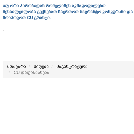
თუ
ორი
პირობიდან
რომელიმეს
აკმაყოფილებთ
შესაძლებლობა
გექნებათ
ჩაერთოთ
საგრანტო
კონკურსში
და
მოიპოვოთ
CU გრანტი.
მთავარი
მიღება
მაგისტრატურა
CU დაფინანსება