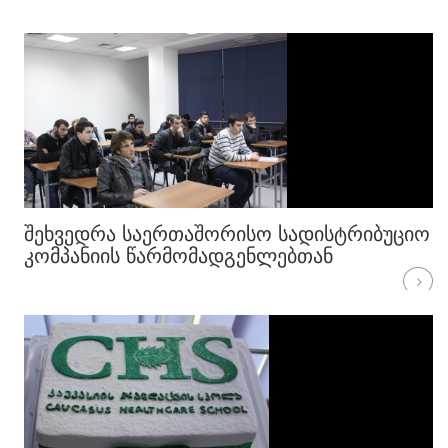
ᲨᲔᲮᲕᲔᲓᲠᲐ ᲡᲐᲔᲠᲗᲐᲨᲝᲠᲘᲡᲝ ᲡᲐᲓᲘᲡᲢᲠᲘᲑᲣᲪᲘᲝ
ᲙᲝᲛᲞᲐᲜᲘᲘᲡ ᲬᲐᲠᲛᲝᲛᲐᲓᲒᲔᲜᲚᲔᲑᲗᲐᲜ