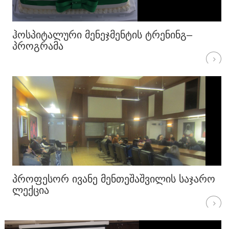
ᲰᲝᲡᲞᲘᲢᲐᲚᲣᲠᲘ ᲛᲔᲜᲔᲯᲛᲔᲜᲢᲘᲡ ᲢᲠᲔᲜᲘᲜᲒ–
ᲞᲠᲝᲒᲠᲐᲛᲐ
ᲞᲠᲝᲤᲔᲡᲝᲠ ᲘᲕᲐᲜᲔ ᲛᲔᲜᲗᲔᲨᲐᲨᲕᲘᲚᲘᲡ ᲡᲐᲯᲐᲠᲝ
ᲚᲔᲥᲪᲘᲐ