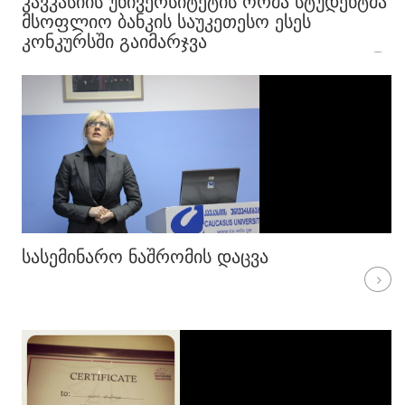
ᲙᲐᲕᲙᲐᲡᲘᲘᲡ ᲣᲜᲘᲕᲔᲠᲡᲘᲢᲔᲢᲘᲡ ᲝᲠᲛᲐ ᲡᲢᲣᲓᲔᲜᲢᲛᲐ
ᲛᲡᲝᲤᲚᲘᲝ ᲑᲐᲜᲙᲘᲡ ᲡᲐᲣᲙᲔᲗᲔᲡᲝ ᲔᲡᲔᲡ
ᲙᲝᲜᲙᲣᲠᲡᲨᲘ ᲒᲐᲘᲛᲐᲠᲯᲕᲐ
ᲡᲐᲡᲔᲛᲘᲜᲐᲠᲝ ᲜᲐᲨᲠᲝᲛᲘᲡ ᲓᲐᲪᲕᲐ