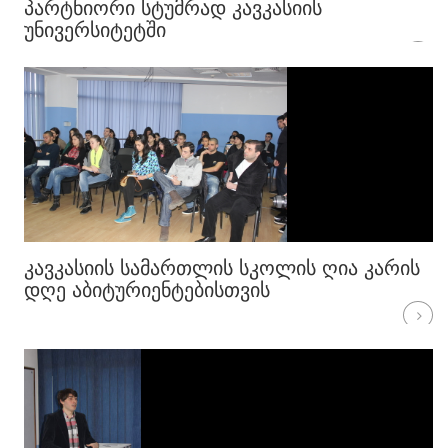
ᲞᲐᲠᲢᲜᲘᲝᲠᲘ ᲡᲢᲣᲛᲠᲐᲓ ᲙᲐᲕᲙᲐᲡᲘᲘᲡ
ᲣᲜᲘᲕᲔᲠᲡᲘᲢᲔᲢᲨᲘ
ᲙᲐᲕᲙᲐᲡᲘᲘᲡ ᲡᲐᲛᲐᲠᲗᲚᲘᲡ ᲡᲙᲝᲚᲘᲡ ᲦᲘᲐ ᲙᲐᲠᲘᲡ
ᲓᲦᲔ ᲐᲑᲘᲢᲣᲠᲘᲔᲜᲢᲔᲑᲘᲡᲗᲕᲘᲡ