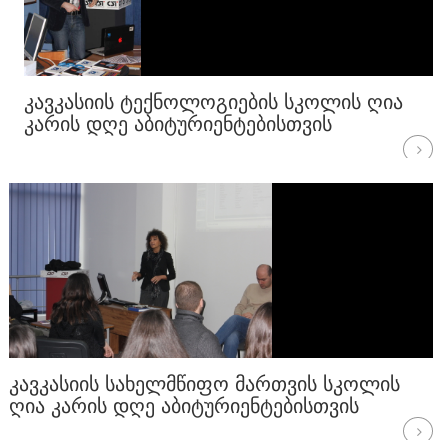
ᲙᲐᲕᲙᲐᲡᲘᲘᲡ ᲢᲔᲥᲜᲝᲚᲝᲒᲘᲔᲑᲘᲡ ᲡᲙᲝᲚᲘᲡ ᲦᲘᲐ
ᲙᲐᲠᲘᲡ ᲓᲦᲔ ᲐᲑᲘᲢᲣᲠᲘᲔᲜᲢᲔᲑᲘᲡᲗᲕᲘᲡ
ᲙᲐᲕᲙᲐᲡᲘᲘᲡ ᲡᲐᲮᲔᲚᲛᲬᲘᲤᲝ ᲛᲐᲠᲗᲕᲘᲡ ᲡᲙᲝᲚᲘᲡ
ᲦᲘᲐ ᲙᲐᲠᲘᲡ ᲓᲦᲔ ᲐᲑᲘᲢᲣᲠᲘᲔᲜᲢᲔᲑᲘᲡᲗᲕᲘᲡ