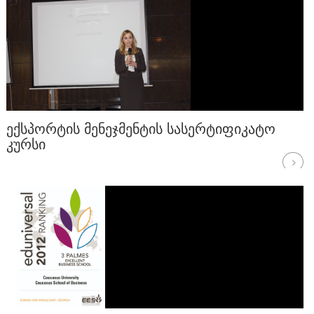
ᲔᲥᲡᲞᲝᲠᲢᲘᲡ ᲛᲔᲜᲔᲯᲛᲔᲜᲢᲘᲡ ᲡᲐᲡᲔᲠᲢᲘᲤᲘᲙᲐᲢᲝ
ᲙᲣᲠᲡᲘ