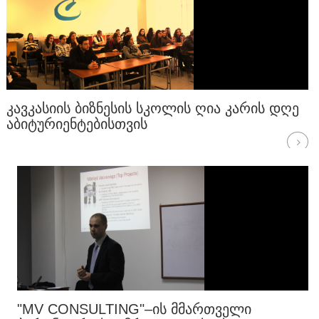
ᲙᲐᲕᲙᲐᲡᲘᲘᲡ ᲑᲘᲖᲜᲔᲡᲘᲡ ᲡᲙᲝᲚᲘᲡ ᲦᲘᲐ ᲙᲐᲠᲘᲡ ᲓᲦᲔ
ᲐᲑᲘᲢᲣᲠᲘᲔᲜᲢᲔᲑᲘᲡᲗᲕᲘᲡ
"MV CONSULTING"–ᲘᲡ ᲛᲛᲐᲠᲗᲕᲔᲚᲘ