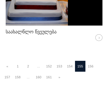
ᲡᲐᲐᲮᲐᲚᲬᲚᲝ ᲬᲕᲔᲣᲚᲔᲑᲐ
«
1
2
...
152
153
154
155
156
157
158
...
160
161
»