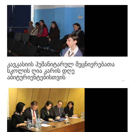
ᲙᲐᲕᲙᲐᲡᲘᲘᲡ ᲰᲣᲛᲐᲜᲘᲢᲐᲠᲣᲚ ᲛᲔᲪᲜᲘᲔᲠᲔᲑᲐᲗᲐ
ᲡᲙᲝᲚᲘᲡ ᲦᲘᲐ ᲙᲐᲠᲘᲡ ᲓᲦᲔ
ᲐᲑᲘᲢᲣᲠᲘᲔᲜᲢᲔᲑᲘᲡᲗᲕᲘᲡ