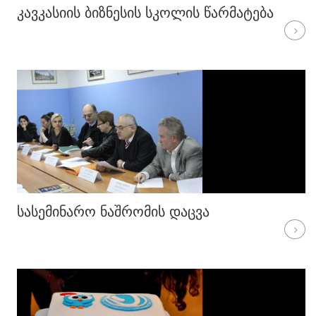
ᲙᲐᲕᲙᲐᲡᲘᲘᲡ ᲑᲘᲖᲜᲔᲡᲘᲡ ᲡᲙᲝᲚᲘᲡ ᲬᲐᲠᲛᲐᲢᲔᲑᲐ
ᲡᲐᲡᲔᲛᲘᲜᲐᲠᲝ ᲜᲐᲨᲠᲝᲛᲘᲡ ᲓᲐᲪᲕᲐ