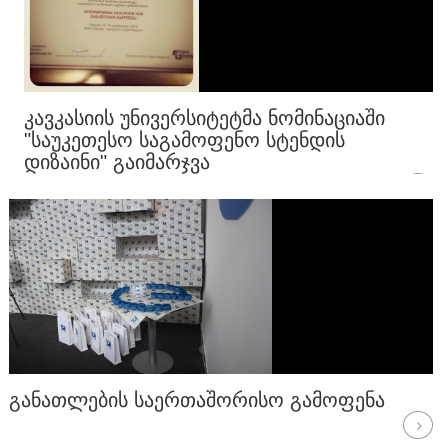
ᲙᲐᲕᲙᲐᲡᲘᲘᲡ ᲣᲜᲘᲕᲔᲠᲡᲘᲢᲔᲢᲛᲐ ᲜᲝᲛᲘᲜᲐᲪᲘᲐᲨᲘ
"ᲡᲐᲣᲙᲔᲗᲔᲡᲝ ᲡᲐᲒᲐᲛᲝᲤᲔᲜᲝ ᲡᲢᲔᲜᲓᲘᲡ
ᲓᲘᲖᲐᲘᲜᲘ" ᲒᲐᲘᲛᲐᲠᲯᲕᲐ
ᲒᲐᲜᲐᲗᲚᲔᲑᲘᲡ ᲡᲐᲔᲠᲗᲐᲨᲝᲠᲘᲡᲝ ᲒᲐᲛᲝᲤᲔᲜᲐ