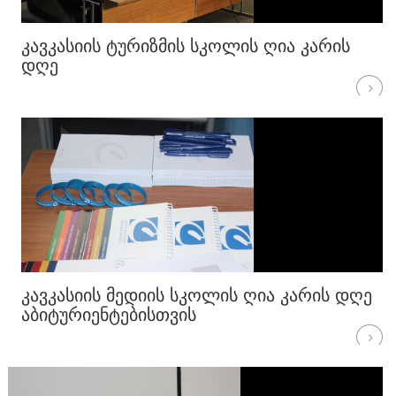
ᲙᲐᲕᲙᲐᲡᲘᲘᲡ ᲢᲣᲠᲘᲖᲛᲘᲡ ᲡᲙᲝᲚᲘᲡ ᲦᲘᲐ ᲙᲐᲠᲘᲡ
ᲓᲦᲔ
ᲙᲐᲕᲙᲐᲡᲘᲘᲡ ᲛᲔᲓᲘᲘᲡ ᲡᲙᲝᲚᲘᲡ ᲦᲘᲐ ᲙᲐᲠᲘᲡ ᲓᲦᲔ
ᲐᲑᲘᲢᲣᲠᲘᲔᲜᲢᲔᲑᲘᲡᲗᲕᲘᲡ