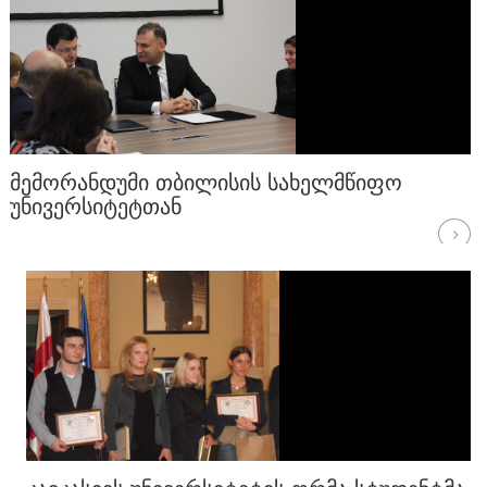
ᲛᲔᲛᲝᲠᲐᲜᲓᲣᲛᲘ ᲗᲑᲘᲚᲘᲡᲘᲡ ᲡᲐᲮᲔᲚᲛᲬᲘᲤᲝ
ᲣᲜᲘᲕᲔᲠᲡᲘᲢᲔᲢᲗᲐᲜ