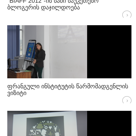
"BIAFF 2012"-ᲘᲡ ᲡᲐᲛᲘ ᲡᲐᲣᲙᲔᲗᲔᲡᲝ
ᲑᲚᲝᲒᲔᲠᲘᲡ ᲓᲐᲯᲘᲚᲓᲝᲔᲑᲐ
ᲤᲠᲐᲜᲒᲣᲚᲘ ᲘᲜᲡᲢᲘᲢᲣᲢᲘᲡ ᲬᲐᲠᲛᲝᲛᲐᲓᲒᲔᲜᲚᲘᲡ
ᲕᲘᲖᲘᲢᲘ