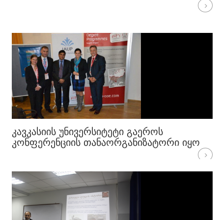
ᲙᲐᲕᲙᲐᲡᲘᲘᲡ ᲣᲜᲘᲕᲔᲠᲡᲘᲢᲔᲢᲘ ᲒᲐᲔᲠᲝᲡ
ᲙᲝᲜᲤᲔᲠᲔᲜᲪᲘᲘᲡ ᲗᲐᲜᲐᲝᲠᲒᲐᲜᲘᲖᲐᲢᲝᲠᲘ ᲘᲧᲝ