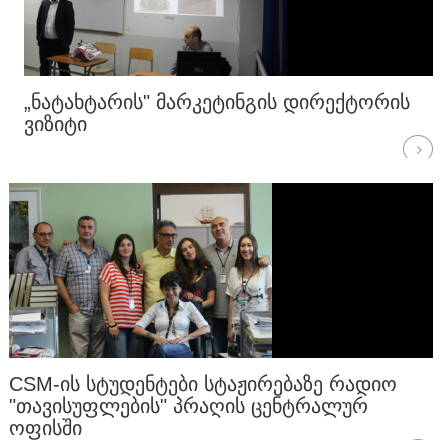
„ᲜᲐᲢᲐᲮᲢᲐᲠᲘᲡ" ᲛᲐᲠᲙᲔᲢᲘᲜᲒᲘᲡ ᲓᲘᲠᲔᲥᲢᲝᲠᲘᲡ
ᲕᲘᲖᲘᲢᲘ
CSM-ᲘᲡ ᲡᲢᲣᲓᲔᲜᲢᲔᲑᲘ ᲡᲢᲐᲟᲘᲠᲔᲑᲐᲖᲔ ᲠᲐᲓᲘᲝ
"ᲗᲐᲕᲘᲡᲣᲤᲚᲔᲑᲘᲡ" ᲞᲠᲐᲦᲘᲡ ᲪᲔᲜᲢᲠᲐᲚᲣᲠ
ᲝᲤᲘᲡᲨᲘ