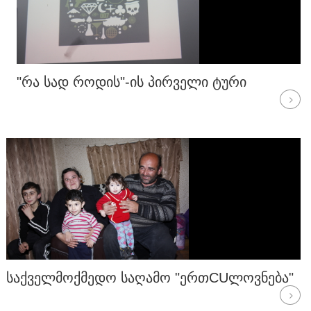
"ᲠᲐ ᲡᲐᲓ ᲠᲝᲓᲘᲡ"-ᲘᲡ ᲞᲘᲠᲕᲔᲚᲘ ᲢᲣᲠᲘ
ᲡᲐᲥᲕᲔᲚᲛᲝᲥᲛᲔᲓᲝ ᲡᲐᲦᲐᲛᲝ "ᲔᲠᲗCUᲚᲝᲕᲜᲔᲑᲐ"