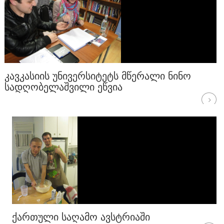
ᲙᲐᲕᲙᲐᲡᲘᲘᲡ ᲣᲜᲘᲕᲔᲠᲡᲘᲢᲔᲢᲡ ᲛᲬᲔᲠᲐᲚᲘ ᲜᲘᲜᲝ
ᲡᲐᲓᲦᲝᲑᲔᲚᲐᲨᲕᲘᲚᲘ ᲔᲬᲕᲘᲐ
ᲥᲐᲠᲗᲣᲚᲘ ᲡᲐᲦᲐᲛᲝ ᲐᲕᲡᲢᲠᲘᲐᲨᲘ