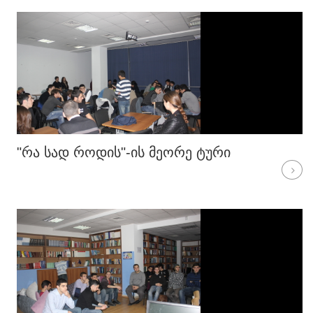
"ᲠᲐ ᲡᲐᲓ ᲠᲝᲓᲘᲡ"-ᲘᲡ ᲛᲔᲝᲠᲔ ᲢᲣᲠᲘ