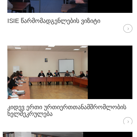
ISIE ᲬᲐᲠᲛᲝᲛᲐᲓᲒᲔᲜᲚᲔᲑᲘᲡ ᲕᲘᲖᲘᲢᲘ
ᲙᲘᲓᲔᲕ ᲔᲠᲗᲘ ᲣᲠᲗᲘᲔᲠᲗᲗᲐᲜᲐᲛᲨᲠᲝᲛᲚᲝᲑᲘᲡ
ᲮᲔᲚᲨᲔᲙᲠᲣᲚᲔᲑᲐ