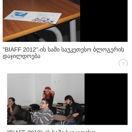
"BIAFF 2012"-ᲘᲡ ᲡᲐᲛᲘ ᲡᲐᲣᲙᲔᲗᲔᲡᲝ ᲑᲚᲝᲒᲔᲠᲘᲡ
ᲓᲐᲯᲘᲚᲓᲝᲔᲑᲐ