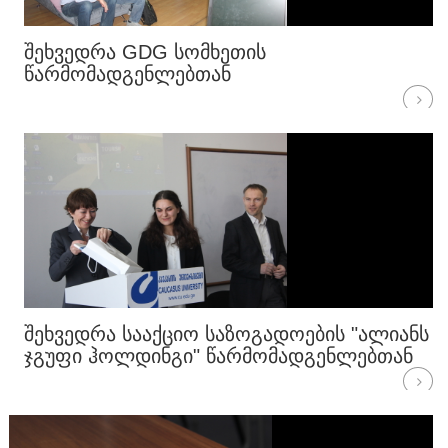
ᲨᲔᲮᲕᲔᲓᲠᲐ GDG ᲡᲝᲛᲮᲔᲗᲘᲡ
ᲬᲐᲠᲛᲝᲛᲐᲓᲒᲔᲜᲚᲔᲑᲗᲐᲜ
ᲨᲔᲮᲕᲔᲓᲠᲐ ᲡᲐᲐᲥᲪᲘᲝ ᲡᲐᲖᲝᲒᲐᲓᲝᲔᲑᲘᲡ "ᲐᲚᲘᲐᲜᲡ
ᲯᲒᲣᲤᲘ ᲰᲝᲚᲓᲘᲜᲒᲘ" ᲬᲐᲠᲛᲝᲛᲐᲓᲒᲔᲜᲚᲔᲑᲗᲐᲜ