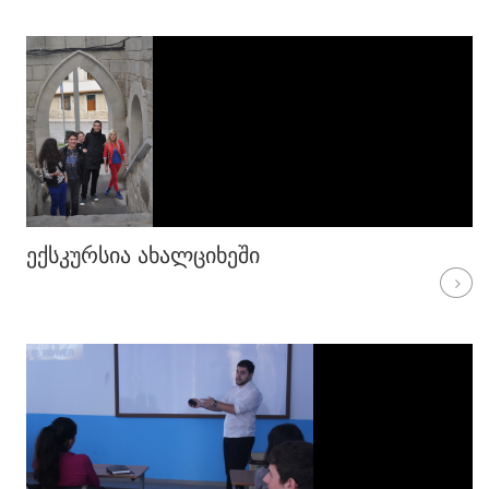
ᲔᲥᲡᲙᲣᲠᲡᲘᲐ ᲐᲮᲐᲚᲪᲘᲮᲔᲨᲘ