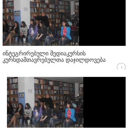
ᲘᲜᲢᲔᲒᲠᲘᲠᲔᲑᲣᲚᲘ ᲛᲔᲓᲘᲐᲙᲣᲠᲡᲘᲡ
ᲙᲣᲠᲡᲓᲐᲛᲗᲐᲕᲠᲔᲑᲣᲚᲗᲐ ᲓᲐᲯᲘᲚᲓᲝᲕᲔᲑᲐ