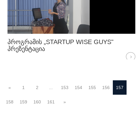
ᲞᲠᲝᲒᲠᲐᲛᲘᲡ „STARTUP WISE GUYS"
ᲞᲠᲔᲖᲔᲜᲢᲐᲪᲘᲐ
«
1
2
...
153
154
155
156
157
158
159
160
161
»