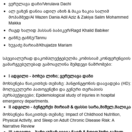
ვერულავა დაჩი/Verulava Dachi
ალ ვაზენ დანია ადილ აზიზ & მაკა ზაკია სალიმ
მოჰამმედ/Al Wazen Dania Adil Aziz & Zakiya Salim Mohammed
Makka
რაგდ ხალიდ ჰასსან ბაბიკერ/Ragd Khalid Babiker
ტანნუ ტანნუ/Tannu
ხუჯაძე მარიამ/Khujadze Mariam
სპეციალურად დაკომპლექტებულმა კომისიამ კონფერენციის
გამარჯვებულებად გამოავლინა შემდეგი ნაშრომები:
I ადგილი - ბოხუა ლიზი; ვერულავა დაჩი
მოხსენება წაიკითხეს თემაზე: ჰანტინგტონის დაავადება (HD):
მოლეკულური პათოგენეზი და გენური თერაპიის
პერსპექტივები; Epidemiological study of injuries in hospital
emergency departments.
II ადგილი - ბენტურქი მირიამ & ფასსი სარა,მიშელ,მალიკა
მოხსენება წაიკითხეს თემაზე: Impact of Childhood Nutrition,
Physical Activity, and Sleep on Adult Chronic Disease Risk: A
Narrative Review