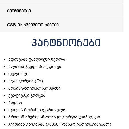
რეიტინგები
CSB-ის კვლევითი ცენტრი
პარტნიორები
ადიზესის უმაღლესი სკოლა
ალიანს ჯგუფი ჰოლდინგი
დელოიტი
ივაი ჯორჯია (EY)
პრაისვოთერჰაუსკუპერსი
ქეიფიემჯი ჯორჯია
ბიდიო
ფილიპ მორის საქართველო
ბრითიშ ამერიქან ტობაკო ჯორჯია ლიმიტედი
ჯეითიაი კავკასია (ჯაპან ტობაკო ინთერნეიშენალ)